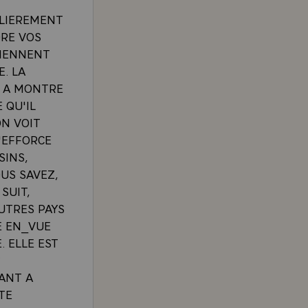
ULIEREMENT
RE VOS
TIENNENT
. LA
E A MONTRE
 QU'IL
ON VOIT
S'EFFORCE
SINS,
US SAVEZ,
SUIT,
AUTRES PAYS
E EN_VUE
. ELLE EST
T
ANT A
TE