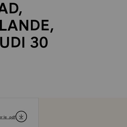
AD,
LANDE,
EUDI 30
r le .pdf