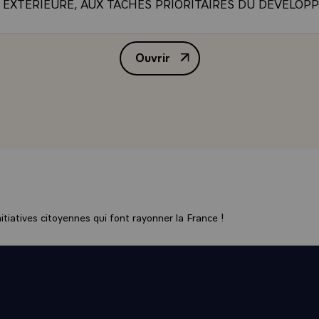
 EXTERIEURE, AUX TACHES PRIORITAIRES DU DEVELO
SPECT DE L'INDEPENDANCE ET DE L'INTEGRITE TERRI
USSI BIEN, LA RENCONTRE QUI S'EST TENUE RECEMME
Ouvrir
ENTRE LES MINISTRES DES AFFAIRES ETRANGERES DE 
ALLOCUTION DE M. GISCARD 
A MONTRE QUE L'ENSEMBLE DES PAYS EUROPEENS AP
 A CETTE GRANDE _ENTREPRISE SA COMPREHENSION 
 ETRANGERE` SI LES RELATIONS POLITIQUES FRANCO 
SES ONT ATTEINT UN NIVEAU DES PLUS SATISFAISANTS
 DE PARVENIR A UN DEVELOPPEMENT COMPARABLE DE
 CULTURELLES ET SURTOUT ECONOMIQUES. TEL POURRA
L'AMBASSADEUR, L'UN DES OBJECTIFS PRINCIPAUX DE
tiatives citoyennes qui font rayonner la France !
N FRANCE ET JE NE DOUTE PAS QUE VOTRE TALENT TR
 SUR CE TERRAIN, DANS L'INTERET MUTUEL DE NOS D
COMPLISSEMENT DE VOTRE TACHE, MONSIEUR L'AMBA
EZ A LA FOIS ETRE ASSURE DE MON APPUI PERSONNE
UR LE _CONCOURS DU GOUVERNEMENT FRANCAIS. JE 