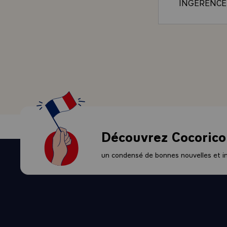
INGERENCE
DANS LE RE
CHACUN. A
BRUXELLES 
DE L'ANSE
DESORMAIS
SOUTIEN
-\
`POLITIQUE
THAILANDAI
A PRESENT
Découvrez Cocorico
RELATIONS
MONSIEUR 
un condensé de bonnes nouvelles et ini
MISSION E
S'EMPLOYER
DANS L'AC
VOUS POUV
COMPTER S