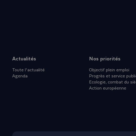
DE TRANSM
LES PLUS 
ROYALE ET
TRADITION
-\
Actualités
Nos priorités
Plan du site
Toute l'actualité
Objectif plein emploi
Agenda
Progrès et service publi
Ecologie, combat du siè
Action européenne