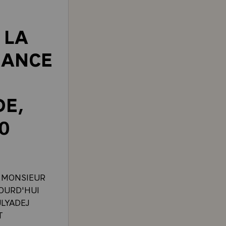
 LA
EANCE
E,
0
` MONSIEUR
JOURD'HUI
ULYADEJ
T