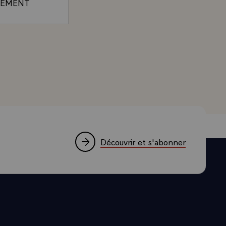
PPEMENT
TORIALE DE
NT A
LA CEE ET
D'ESTAING A L'OCCASION DE LA REMISE DES LETTR
PORTE
ET SON
-
, IL S'AGIT
 NOS
IT ETRE,
Découvrir et s'abonner
 VOTRE
OUVE A
EUX PAYS.
SSADEUR,
L ET
VOUS PRIE