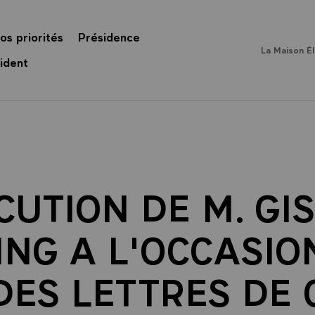
os priorités
Présidence
La Maison É
ident
CUTION DE M. GI
ING A L'OCCASIO
DES LETTRES DE