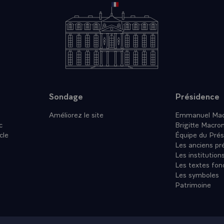
ETTRE A SA MAJESTE LE ROI BHUMIBOL ADULYADEJ M
SINCERES DE BONHEUR POUR SA PERSONNE, POUR LA F
 POUR L'ENSEMBLE DU PEUPLE THAI QUE DES LIENS
NELS D'ESTIME ET D'AMITIE UNISSENT AU PEUPLE FRA
Sondage
Présidence
Améliorez le site
Emmanuel Mac
c
Brigitte Macro
cle
Équipe du Prés
Les anciens pr
Les institution
Les textes fon
Les symboles
Patrimoine