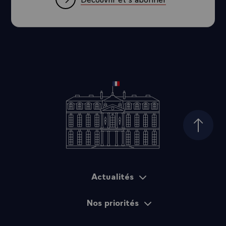
Haut d
Actualités
Plan du site
Nos priorités