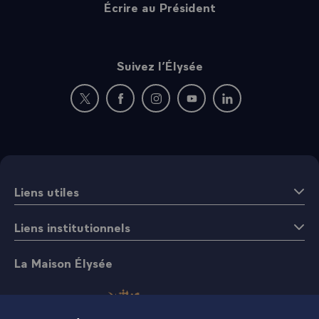
Écrire au Président
Suivez l’Élysée
Nouvelle fenêtre : rejoignez-nous sur Twitter
Nouvelle fenêtre : rejoignez-nous sur Fac
Nouvelle fenêtre : rejoignez-nous 
Nouvelle fenêtre : rejoigne
Nouvelle fenêtre : 
Liens utiles
Liens institutionnels
La Maison Élysée