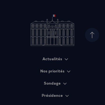
Haut d
Actualités
Plan du site
Nos priorités
Sondage
Présidence