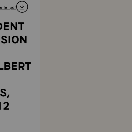
r le .pdf
DENT
ASION
LBERT
S,
12