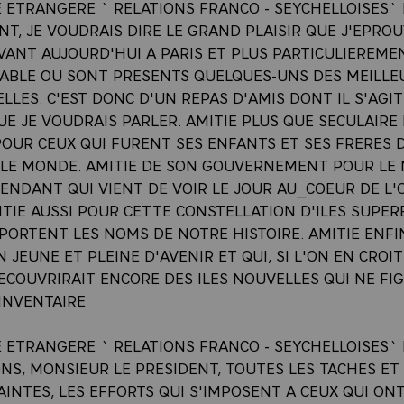
E ETRANGERE ` RELATIONS FRANCO - SEYCHELLOISES`
NT, JE VOUDRAIS DIRE LE GRAND PLAISIR QUE J'EPRO
VANT AUJOURD'HUI A PARIS ET PLUS PARTICULIEREM
TABLE OU SONT PRESENTS QUELQUES-UNS DES MEILLE
LLES. C'EST DONC D'UN REPAS D'AMIS DONT IL S'AGIT
UE JE VOUDRAIS PARLER. AMITIE PLUS QUE SECULAIRE
POUR CEUX QUI FURENT SES ENFANTS ET SES FRERES 
 LE MONDE. AMITIE DE SON GOUVERNEMENT POUR LE
PENDANT QUI VIENT DE VOIR LE JOUR AU_COEUR DE L
ITIE AUSSI POUR CETTE CONSTELLATION D'ILES SUPE
PORTENT LES NOMS DE NOTRE HISTOIRE. AMITIE ENFI
 JEUNE ET PLEINE D'AVENIR ET QUI, SI L'ON EN CROIT
ECOUVRIRAIT ENCORE DES ILES NOUVELLES QUI NE FI
INVENTAIRE
E ETRANGERE ` RELATIONS FRANCO - SEYCHELLOISES`
NS, MONSIEUR LE PRESIDENT, TOUTES LES TACHES ET
INTES, LES EFFORTS QUI S'IMPOSENT A CEUX QUI ONT