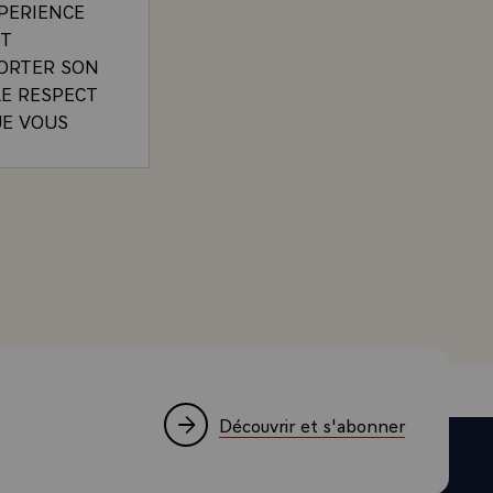
XPERIENCE
ST
PORTER SON
LE RESPECT
UE VOUS
TE SIGNES
SSISTER
PEMENT DE
DENT DE LA REPUBLIQUE A L'OCCASION DU DEJEUN
INE DU
ISONS
ES EST LE
E. NOUS LA
 A NOS
S RAPPORTS
 ET
Découvrir et s'abonner
OGRES
E DU PLUS