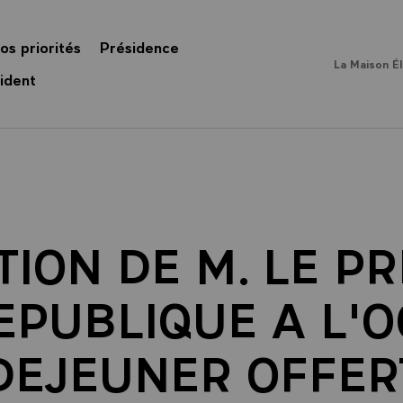
os priorités
Présidence
La Maison É
ident
ION DE M. LE P
EPUBLIQUE A L'
DEJEUNER OFFER