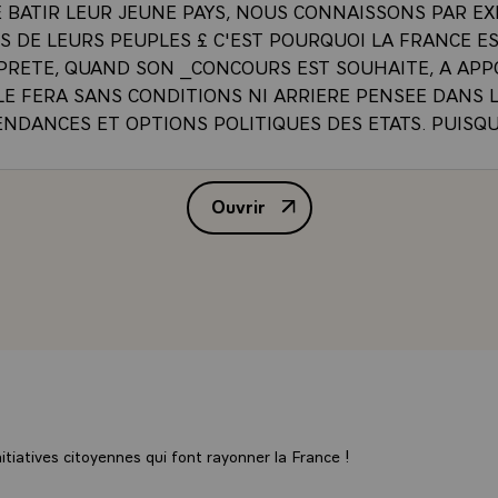
E BATIR LEUR JEUNE PAYS, NOUS CONNAISSONS PAR E
S DE LEURS PEUPLES £ C'EST POURQUOI LA FRANCE E
PRETE, QUAND SON _CONCOURS EST SOUHAITE, A AP
 LE FERA SANS CONDITIONS NI ARRIERE PENSEE DANS 
ENDANCES ET OPTIONS POLITIQUES DES ETATS. PUISQ
ULE CE VOEUX, DES ACCORDS DE COOPERATION ONT E
 QUE NOS EXPERTS SONT DEJA EN_PLACE POUR VOUS A
Ouvrir
ODERNISATION DE L'AGRICULTURE, DANS LE DEVELOP
ALLOCUTION DE M. LE PRESI
ET NOTAMMENT DE LA PECHE AU THON, DANS LE DOMA
 LES DOMAINES TECHNIQUES ET CULTURELS ET LES LIA
 CETTE VOLONTE D'ENTRAIDE, D'AMITIE ET D'ECHANG
 NATUREL DE LA POLITIQUE EXTERIEURE DE LA FRANC
S D'AUTANT PLUS VOLONTIERS QU'ELLE CORRESPOND
S HISTORIQUES, QUE LE TERME D'INDEPENDANCE NE
D PAS TOUJOURS A UNE REALITE NOUVELLE DANS LE
QUE LES PROBLEMES MATERIELS DEMEURENT ENTIERS
_ETAT-DE-CAUSE IL N'Y A DE CIVILISATION ET DE PR
tiatives citoyennes qui font rayonner la France !
 QUE DANS L'ECHANGE, L'ENTRAIDE ET LA SOLIDARIT