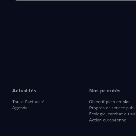
GRAND NO
-\
`POLITIQU
OCEAN INDI
PLUS DE QU
HISTOIRE,
QUI ETAIT 
DRAPEAU Y
EUX, ELLE
L'OCEAN IN
LES RESPON
ATTITUDE 
Actualités
Nos priorités
Plan du site
PEUPLE SE
Toute l'actualité
Objectif plein emploi
LA COOPER
Agenda
Progrès et service publi
NOUS SUPP
Ecologie, combat du siè
ET VIS-A-V
Action européenne
EFFECTUER
EUSSIONS 