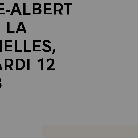
E-ALBERT
 LA
ELLES,
ARDI 12
8