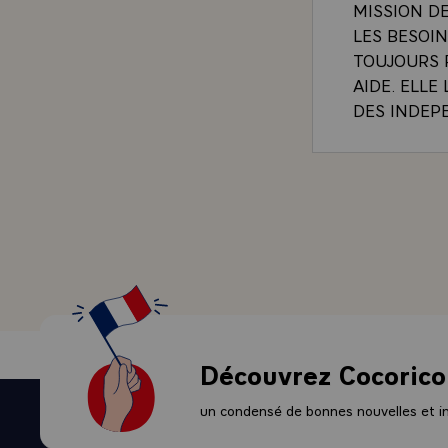
MISSION D
LES BESOIN
TOUJOURS 
AIDE. ELLE
DES INDEP
AVEZ FORM
ET JE SAIS
DANS LA M
LA PECHE 
TOURISME,
MARITIMES.
FONDEMENT
PRATIQUON
TRADITION
CORRESPON
Découvrez Cocorico
HUMAINS, 
QU'EN_TOUT
un condensé de bonnes nouvelles et ini
VERITABLES