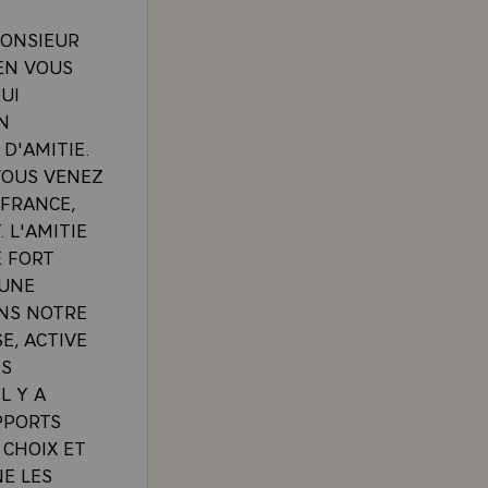
MONSIEUR
EN VOUS
UI
N
 D'AMITIE.
 VOUS VENEZ
 FRANCE,
 L'AMITIE
E FORT
 UNE
ANS NOTRE
E, ACTIVE
ES
L Y A
PPORTS
 CHOIX ET
NE LES