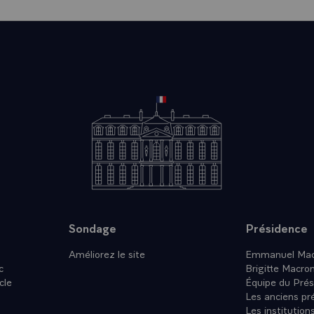
 PORTE AU PORTUGAL, ET AUSSI LE TEMOIGNAGE DE L
IME DANS LAQUELLE LA FRANCE TIENT LE PRESIDENT 
Sondage
Présidence
Améliorez le site
Emmanuel Mac
c
Brigitte Macro
cle
Équipe du Prés
Les anciens pr
Les institution