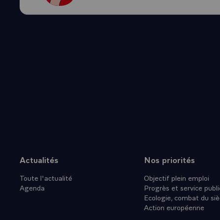
LA FRANCE
HAUTE EST
PORTUGAL
-\
Actualités
Nos priorités
Plan du site
Toute l'actualité
Objectif plein emploi
Agenda
Progrès et service publi
Ecologie, combat du siè
Action européenne