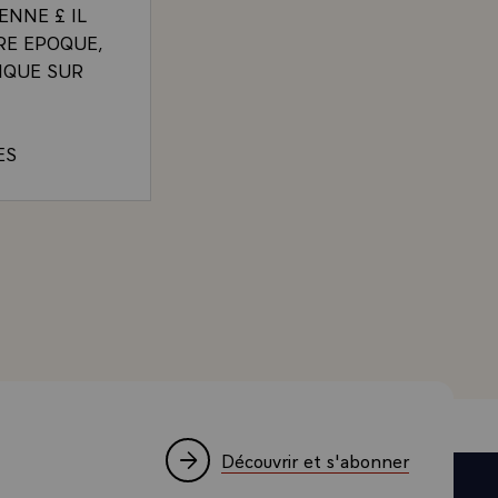
ENNE £ IL
RE EPOQUE,
IQUE SUR
ES
UX PAYS,
IS D'AVOIR
. VALERY GISCARD D'ESTAING, A SON ARRIVEE AU 
 ET DONT
E. JE VAIS
HAUTE
PTIONELS,
E LA LEGION
CROIX QUI
ENTS. JE
Découvrir et s'abonner
MITIE QUE