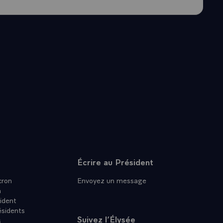
A TRES
DU
Écrire au Président
ron
Envoyez un message
n
ident
ésidents
Suivez l’Élysée
s