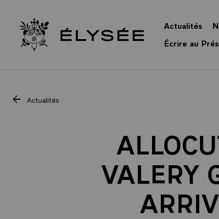
Panneau de gestion des cookies
Actualités
N
Retour à l’accueil Élysée
Écrire au Prés
Actualités
ALLOCU
VALERY G
ARRIV