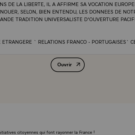
NS DE LA LIBERTE, IL A AFFIRME SA VOCATION EUROPE
NOUER, SELON, BIEN ENTENDU, LES DONNEES DE NOT
RANDE TRADITION UNIVERSALISTE D'OUVERTURE PACIF
E ETRANGERE ` RELATIONS FRANCO - PORTUGAISES` C
ISTORIQUES HUMAINES, POLITIQUES ET MORALES, QUI
NT LE _CADRE NATUREL DES RELATIONS ENTRE NOS DE
Ouvrir
RONT L'ESPRIT DES CONVERSATIONS QUE JE ME REJOU
ALLOCUTION PRONONCEE PAR M
 APRES-DEMAIN AVEC VOUS, MONSIEUR LE PRESIDENT,
R QU'ELLES SERVIRONT A RESSERRER ENCORE LA
SION ET L'ENTENTE ENTRE LE PORTUGAL ET LA FRANC
T AVOIR LE PRIVILEGE DE VOUS REMETTRE LA PLUS 
 FRANCAISE. C'EST POUR HONORER DES MERITES EXCE
 ANS, QUE NAPOLEON 1ER A CREE L'ORDRE NATIONAL D
 DONT VOUS ALLEZ DESORMAIS, AVEC CETTE GRAND-
DECERNEE, DEVENIR L'UN DES MEMBRES LES PLUS EMIN
UE VOUS Y VOYIEZ A LA FOIS LE TEMOIGNAGE DE L'A
tiatives citoyennes qui font rayonner la France !