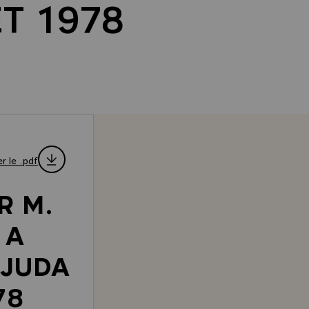
ET 1978
r le .pdf
R M.
 A
AJUDA
78