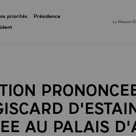
os priorités
Présidence
La Maison É
ident
TION PRONONCEE
ISCARD D'ESTAI
EE AU PALAIS D