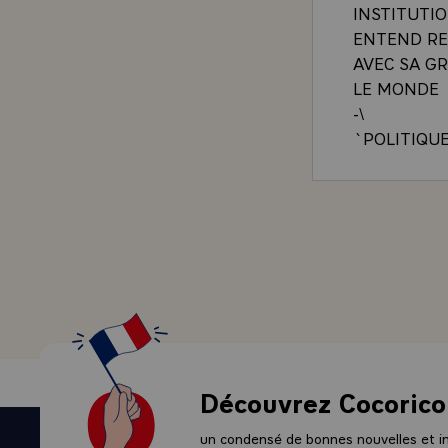
INSTITUTIO
ENTEND RE
AVEC SA G
LE MONDE
-\
`POLITIQU
REALITES H
CONSTITUE
DETERMINE
DEMAIN ET
JE SUIS SU
COMPREHEN
MAINTENAN
DISTICTION
IL Y A 175
D'HONNEUR
Découvrez Cocorico
VOUS EST 
SOUHAITE Q
un condensé de bonnes nouvelles et ini