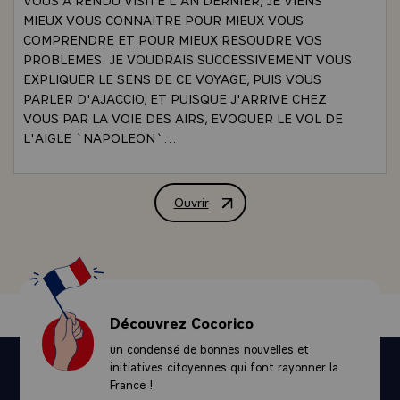
MIEUX VOUS CONNAITRE POUR MIEUX VOUS
COMPRENDRE ET POUR MIEUX RESOUDRE VOS
PROBLEMES. JE VOUDRAIS SUCCESSIVEMENT VOUS
EXPLIQUER LE SENS DE CE VOYAGE, PUIS VOUS
PARLER D'AJACCIO, ET PUISQUE J'ARRIVE CHEZ
VOUS PAR LA VOIE DES AIRS, EVOQUER LE VOL DE
L'AIGLE `NAPOLEON`...
-\
D'ABORD LE SENS DE CE VOYAGE : JE SUIS VENU
SENTIR VIBRER L'AME PROFONDE DE LA CORSE,
Ouvrir
ALLOCUTION PRONONCEE PAR M. VA
CELLE DES VILLAGES ET DES MONTAGNES, COMME
CELLE DES VILLES, CETTE AME FIERE, IMAGINATIVE
ET SENSIBLE COMME CELLE DES PEUPLES QUI
BORDENT LA MER, MAIS AUSSI CETTE AME SECRETE
ET ANGOISSEE DES PEUPLES QUE JE CONNAIS BIEN
ET QUI HABITENT LA TERRE PAUVRE DES
Découvrez Cocorico
MONTAGNES. REJOIGNANT VOTRE VIEILLE
un condensé de bonnes nouvelles et
TRADITION D'HOSPITALITE QUI REUNIT LA
initiatives citoyennes qui font rayonner la
NOBLESSE ET LA SIMPLICITE, JE M'EFFORCERAI,
France !
SANS TROP LE BOUSCULER, DE LIMITER LE