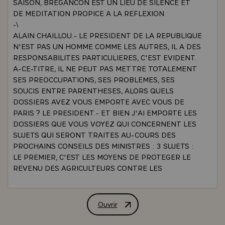
SAISON, BREGANCON EST UN LIEU DE SILENCE ET
DE MEDITATION PROPICE A LA REFLEXION
-\
ALAIN CHAILLOU.- LE PRESIDENT DE LA REPUBLIQUE
N'EST PAS UN HOMME COMME LES AUTRES, IL A DES
RESPONSABILITES PARTICULIERES, C'EST EVIDENT.
A-CE-TITRE, IL NE PEUT PAS METTRE TOTALEMENT
SES PREOCCUPATIONS, SES PROBLEMES, SES
SOUCIS ENTRE PARENTHESES, ALORS QUELS
DOSSIERS AVEZ VOUS EMPORTE AVEC VOUS DE
PARIS ? LE PRESIDENT.- ET BIEN J'AI EMPORTE LES
DOSSIERS QUE VOUS VOYEZ QUI CONCERNENT LES
SUJETS QUI SERONT TRAITES AU-COURS DES
PROCHAINS CONSEILS DES MINISTRES : 3 SUJETS :
LE PREMIER, C'EST LES MOYENS DE PROTEGER LE
REVENU DES AGRICULTEURS CONTRE LES
DESORDRES MONETAIRES ACTUELS, CAR IL
M'APPARAIT QUE NOUS DEVONS PROTEGER LES
AGRICULTEURS CONTRE PRECISEMENT LES
Ouvrir
INTERVIEW DU PRESIDENT DE LA RE
INCERTITUDES MONETAIRES. LE CONSEIL DES
MINISTRES EN PARLERA MERCREDI PROCHAIN.