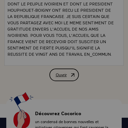
DONT LE PEUPLE IVOIRIEN ET DONT LE PRESIDENT
HOUPHOUET-BOIGNY ONT RECU LE PRESIDENT DE
LA REPUBLIQUE FRANCAISE. JE SUIS CERTAIN QUE
VOUS PARTAGEZ AVEC MOI LE MEME SENTIMENT DE
GRATITUDE ENVERS L'ACCUEIL DE NOS AMIS
IVOIRIENS. POUR VOUS TOUS, L'ACCUEIL QUE LA
FRANCE VIENT DE RECEVOIR DOIT SUSCITER UN
SENTIMENT DE FIERTE PUISQU'IL SIGNIFIE LA
REUSSITE DE VINGT ANS DE TRAVAIL EN_COMMUN.
CET ACCUEIL INDIQUE AUSSI QUELS SONT NOS
DEVOIRS POUR LA PERIODE QUI S'OUVRE A
L'EGARD DE CE PAYS
Ouvrir
ALLOCUTION PRONONCEE PAR M. VA
-\
DEVANT VOUS QUI EN ETES LES TEMOINS
QUOTIDIENS, JE NE M'ETENDRAI PAS SUR LES
MANIFESTATIONS VISIBLES DU PROGRES DE LA
COTE_D_IVOIRE. EN REVANCHE, J'AIMERAIS
RAPPELER DEVANT VOUS LES CONDITIONS QUI
Découvrez Cocorico
SONT A L'ORIGINE DE CE SUCCES. D'ABORD, IL Y A
un condensé de bonnes nouvelles et
EU UNE VOLONTE POLITIQUE : CELLE DU PRESIDENT
initiatives citoyennes qui font rayonner la