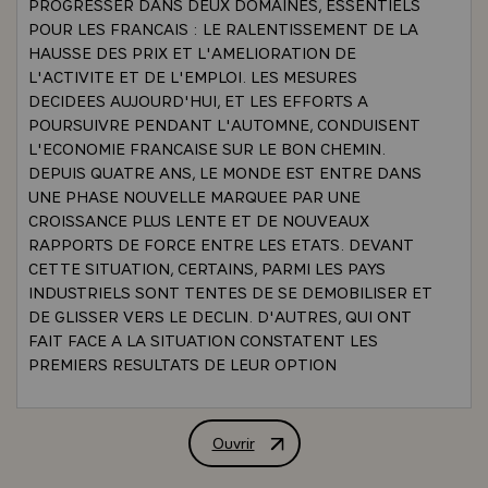
PROGRESSER DANS DEUX DOMAINES, ESSENTIELS
POUR LES FRANCAIS : LE RALENTISSEMENT DE LA
HAUSSE DES PRIX ET L'AMELIORATION DE
L'ACTIVITE ET DE L'EMPLOI. LES MESURES
DECIDEES AUJOURD'HUI, ET LES EFFORTS A
POURSUIVRE PENDANT L'AUTOMNE, CONDUISENT
L'ECONOMIE FRANCAISE SUR LE BON CHEMIN.
DEPUIS QUATRE ANS, LE MONDE EST ENTRE DANS
UNE PHASE NOUVELLE MARQUEE PAR UNE
CROISSANCE PLUS LENTE ET DE NOUVEAUX
RAPPORTS DE FORCE ENTRE LES ETATS. DEVANT
CETTE SITUATION, CERTAINS, PARMI LES PAYS
INDUSTRIELS SONT TENTES DE SE DEMOBILISER ET
DE GLISSER VERS LE DECLIN. D'AUTRES, QUI ONT
FAIT FACE A LA SITUATION CONSTATENT LES
PREMIERS RESULTATS DE LEUR OPTION
COURAGEUSE. LA FRANCE EST DECIDEE A SE
MAINTENIR DANS LE PETIT GROUPE DES PAYS
CAPABLES DE SURMONTER LES PROBLEMES DU
Ouvrir
DECLARATION EN CONSEIL DES MIN
TEMPS PRESENT. ELLE A FAIT SON CHOIX. CE N'EST
PAS CELUI DE LA FACILITE - COMME CERTAINS LE LUI