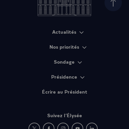
Haut d
Actualités
Plan du site
Nos priorités
Sondage
Présidence
Écrire au Président
Suivez l’Élysée