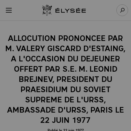
Panneau de gestion des cookies
menu
Retour à l’accueil Élysée
Rech
ALLOCUTION PRONONCEE PAR
M. VALERY GISCARD D'ESTAING,
A L'OCCASION DU DEJEUNER
OFFERT PAR S.E. M. LEONID
BREJNEV, PRESIDENT DU
PRAESIDIUM DU SOVIET
SUPREME DE L'URSS,
AMBASSADE D'URSS, PARIS LE
22 JUIN 1977
Publié le 22 juin 1977