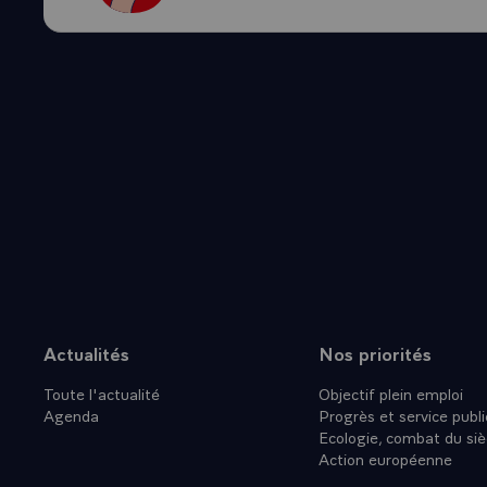
IMPORTANT
`COLLECTIV
MOI L'OCCA
DEVELOPPE
QUE DANS L
Y A UNE ST
DECISION S
C'EST LA 
MAIRIE, C'
COMMUNALE
DE LA FRAN
PERMIS DE
NOTAMMENT
Actualités
Nos priorités
Plan du site
QUI EST, C
Toute l'actualité
Objectif plein emploi
DIFFICULT
Agenda
Progrès et service publi
ETE L'ESS
Ecologie, combat du siè
RAPPELERAI
Action européenne
CURISTES A