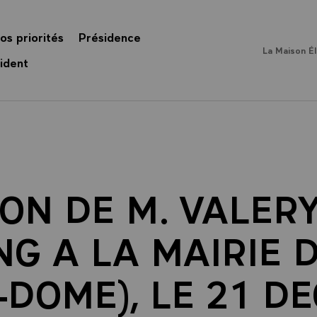
os priorités
Présidence
La Maison É
ident
ON DE M. VALER
NG A LA MAIRIE 
-DOME), LE 21 