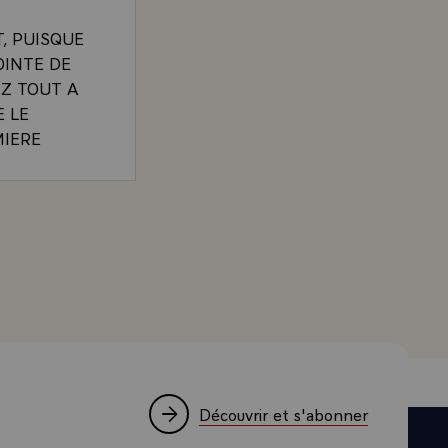
T, PUISQUE
OINTE DE
EZ TOUT A
 LE
MIERE
OI A VENIR
F
OUS ETES
SCARD D'ESTAING A LA MAIRIE DE ROYAT (PUY-DE-
SSAIS LA
TES LES
LE DESSEIN
QUE, POUR
HERMALE,
 DE
LLAIT UNE
OUTE
Découvrir et s'abonner
TTE TRES