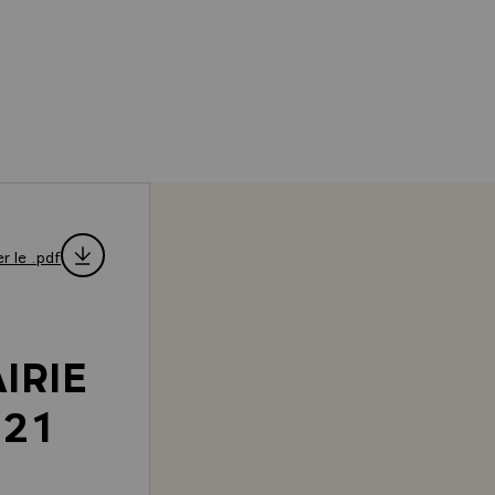
r le .pdf
IRIE
 21