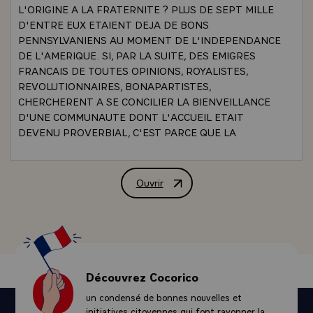
L'ORIGINE A LA FRATERNITE ? PLUS DE SEPT MILLE
D'ENTRE EUX ETAIENT DEJA DE BONS
PENNSYLVANIENS AU MOMENT DE L'INDEPENDANCE
DE L'AMERIQUE. SI, PAR LA SUITE, DES EMIGRES
FRANCAIS DE TOUTES OPINIONS, ROYALISTES,
REVOLUTIONNAIRES, BONAPARTISTES,
CHERCHERENT A SE CONCILIER LA BIENVEILLANCE
D'UNE COMMUNAUTE DONT L'ACCUEIL ETAIT
DEVENU PROVERBIAL, C'EST PARCE QUE LA
PENNSYLVANIE SAVAIT TENIR LES PROMESSES DE
FRATERNITE QUE PROCLAME LE NOM MEME DE SA
CAPITALE. MAIS L'HISTOIRE A DONNE A
Ouvrir
ALLOCUTION DE M. VALERY GISCAR
PHILADELPHIE BIEN D'AUTRES TITRES DE GLOIRE.
C'EST ICI QUE DES LE 5 SEPTEMBRE 1774 `DATE`
SE REUNIT LE PREMIER CONGRES CONTINENTAL ET
QUE COMMENCE A BATTRE LE COEUR DE
L'AMERIQUE £ C'EST ICI ENCORE QUE TREIZE ANS
PLUS TARD, LES PERES FONDATEURS ADOPTERENT
Découvrez Cocorico
LA CONSTITUTION QUI REGIT AUJOURD'HUI ENCORE
un condensé de bonnes nouvelles et
LES ETATS-UNIS, MAIS C'EST ICI, SURTOUT, QUE
initiatives citoyennes qui font rayonner la