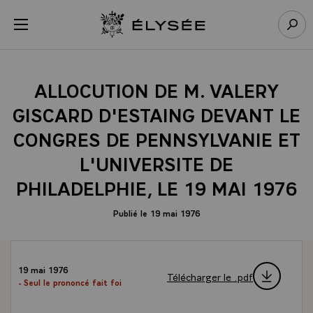
Panneau de gestion des cookies
menu
Retour à l’accueil Élysée
Rech
ALLOCUTION DE M. VALERY
GISCARD D'ESTAING DEVANT LE
CONGRES DE PENNSYLVANIE ET
L'UNIVERSITE DE
PHILADELPHIE, LE 19 MAI 1976
Publié le 19 mai 1976
19 mai 1976
Télécharger le .pdf
- Seul le prononcé fait foi