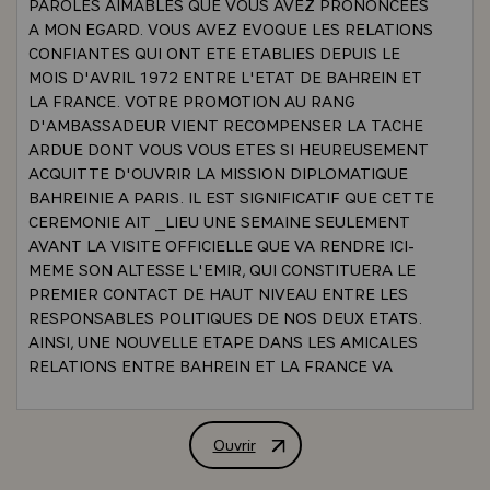
PAROLES AIMABLES QUE VOUS AVEZ PRONONCEES
A MON EGARD. VOUS AVEZ EVOQUE LES RELATIONS
CONFIANTES QUI ONT ETE ETABLIES DEPUIS LE
MOIS D'AVRIL 1972 ENTRE L'ETAT DE BAHREIN ET
LA FRANCE. VOTRE PROMOTION AU RANG
D'AMBASSADEUR VIENT RECOMPENSER LA TACHE
ARDUE DONT VOUS VOUS ETES SI HEUREUSEMENT
ACQUITTE D'OUVRIR LA MISSION DIPLOMATIQUE
BAHREINIE A PARIS. IL EST SIGNIFICATIF QUE CETTE
CEREMONIE AIT _LIEU UNE SEMAINE SEULEMENT
AVANT LA VISITE OFFICIELLE QUE VA RENDRE ICI-
MEME SON ALTESSE L'EMIR, QUI CONSTITUERA LE
PREMIER CONTACT DE HAUT NIVEAU ENTRE LES
RESPONSABLES POLITIQUES DE NOS DEUX ETATS.
AINSI, UNE NOUVELLE ETAPE DANS LES AMICALES
RELATIONS ENTRE BAHREIN ET LA FRANCE VA
BIENTOT ETRE FRANCHIE, ET IL VOUS APPARTIENT
D'ETRE L'ARTISAN QUOTIDIEN D'UNE
COOPERATION DONT SON ALTESSE CHEIKH ISSA ET
Ouvrir
ALLOCUTION DE M. VALERY GISCAR
MOI-MEME ALLONS JETER LES BASES. SOYEZ
ASSURE, MONSIEUR L'AMBASSADEUR, QUE VOUS