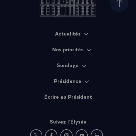
Haut d
Actualités
Plan du site
Nos priorités
Sondage
Présidence
Écrire au Président
Suivez l’Élysée