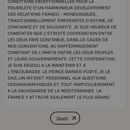
CONDITIONS EXCEPTIONNELLES POUR LA
POURSUITE D'UN HARMONIEUX DEVELOPPEMENT
DES RELATIONS FRANCO - MONEGASQUES,
TRADITIONNELLEMENT EMPREINTES D'ESTIME, DE
CONFIANCE ET DE SOLIDARITE. JE SUIS HEUREUX DE
CONSTATER QUE L'ETROITE COOPERATION ENTRE
LES DEUX PAYS CONTRIBUE, DANS-LE-CADRE DE
NOS CONVENTIONS, AU RAFFERMISSEMENT
CONSTANT DE L'AMITIE ENTRE LES DEUX PEUPLES
ET LEURS GOUVERNEMENTS. CETTE COOPERATION,
JE SUIS RESOLU A LA MAINTENIR ET A
L'ENCOURAGER. LE PRINCE RAINIER PORTE, JE LE
SAIS, UN INTERET PERSONNEL AUX QUESTIONS
OCEANOGRAPHIQUES ET, TOUT PARTICULIEREMENT,
A LA SAUVEGARDE DE LA MEDITERRANEE. LA
FRANCE Y ATTACHE EGALEMENT LE PLUS GRAND
PRIX ET LA CONFERENCE DE BARCELONE VIENT DE
MONTRER QU'EN CE DOMAINE COMME EN TANT
D'AUTRES, IL EXISTE UNE PARFAITE IDENTITE DE
Ouvrir
ALLOCUTION DE M. VALERY GISCAR
VUE ENTRE LES GOUVERNEMENTS FRANCAIS ET
MONEGASQUE. LA PROCHAINE INSTALLATION A