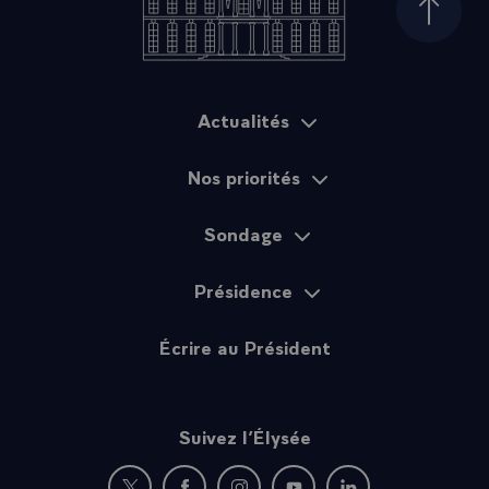
Haut d
Actualités
Plan du site
Nos priorités
Sondage
Présidence
Écrire au Président
Suivez l’Élysée