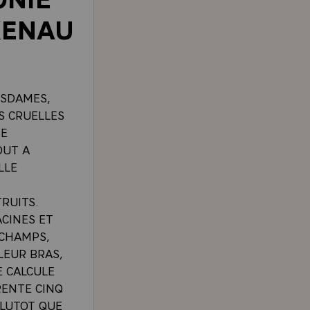
KENAU
ESDAMES,
S CRUELLES
ME
OUT A
LLE
RUITS.
ACINES ET
 CHAMPS,
LEUR BRAS,
E CALCULE
RENTE CINQ
PLUTOT QUE