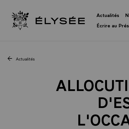
Panneau de gestion des cookies
Actualités
N
Retour à l’accueil Élysée
Écrire au Prés
Actualités
ALLOCUTI
D'E
L'OCC