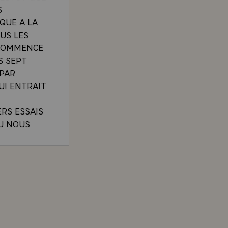
S
QUE A LA
OUS LES
 COMMENCE
S SEPT
 PAR
QUI ENTRAIT
RS ESSAIS
OU NOUS
US DE
S, EN
48 000
ISCARD D'ESTAING PRONONCEE A L'OCCASION DE L
TIR £ JE
E REVEILLES
 LEVER DU
S SOMBRES,
ES PLUS