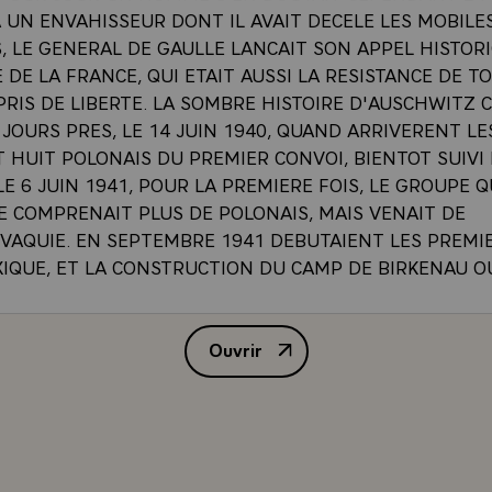
 UN ENVAHISSEUR DONT IL AVAIT DECELE LES MOBILE
 LE GENERAL DE GAULLE LANCAIT SON APPEL HISTORI
 DE LA FRANCE, QUI ETAIT AUSSI LA RESISTANCE DE T
RIS DE LIBERTE. LA SOMBRE HISTOIRE D'AUSCHWITZ
JOURS PRES, LE 14 JUIN 1940, QUAND ARRIVERENT LE
 HUIT POLONAIS DU PREMIER CONVOI, BIENTOT SUIVI
LE 6 JUIN 1941, POUR LA PREMIERE FOIS, LE GROUPE 
E COMPRENAIT PLUS DE POLONAIS, MAIS VENAIT DE
VAQUIE. EN SEPTEMBRE 1941 DEBUTAIENT LES PREMIE
XIQUE, ET LA CONSTRUCTION DU CAMP DE BIRKENAU 
IS C'ETAIT LA FILE ININTERROMPUE DES TRAINS VEN
UROPE, POUR DEBARQUE LEUR CARGAISON DE DEPORTE
Ouvrir
E NOTAMMENT DE FRANCE : 110 000 FRANCAIS DONT 
ALLOCUTION DE M. VALERY G
ETE DEPORTES A AUSCHWITZ. NOUS LES AVONS VU PAR
PARTIR. LE MATIN DU 16 JUILLET 1942, NOUS AVONS ET
UIT INHABITUEL DES AUTOBUS PARCOURANT AVANT LE
VENUES DE PARIS. ON Y APERCEVAIT DES SILHOUETTE
S MANTEAUX ET DE PETITES VALISES. QUELQUES HEUR