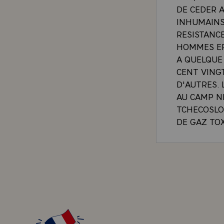
DE CEDER A
INHUMAINS,
RESISTANCE
HOMMES EP
A QUELQUE 
CENT VINGT
D'AUTRES. 
AU CAMP N
TCHECOSLO
DE GAZ TO
SOMMES. PU
TOUTE L'E
PROVENANC
JUIFS ONT 
LES AI VU 
PAR LE BR
JOUR LES A
AVEC LEUR