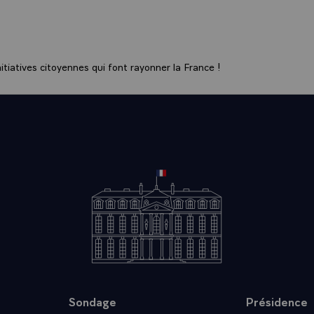
PPRENAIT QU'IL S'AGISSAIT DE JUIFS QUI AVAIENT ET
QU'ON RASSEMBLAIT AU VELODROME D'HIVER. J'AVAIS
AIT PARMI EUX DES ENFANTS DE NOTRE AGE, SERRES E
 LE REGARD ECRASE SUR LA VITRE, PENDANT LA TRAV
tiatives citoyennes qui font rayonner la France !
E GLACEE, A L'HEURE FAITE POUR LA DOUCEUR DU SOM
URS YEUX NOIRS ET CERNES, QUI SONT DEVENUS DES 
DANS LA NUIT. PUIS AUSCHITZ S'EST ENFONCE DANS 
MAUDIT ET SACRE, QUI N'APPARTIENT QU'A SES QUELQ
, DONT TRENTE ANS APRES, L'ESPACE D'UNE DEMI-VIE
ST ENCORE TROP DECHIREE POUR QU'ILS OSENT S'EN 
TORTUREE NOUS INVITE A LA HONTE ET AU SILENCE. A
DE CETTE MISE EN_GARDE DE BERTOLD BRECHT "LE V
COND D'OU A SURGI LA CHOSE IMMONDE"\
 EXTERIEURE ` RELATIONS FRANCO - POLONAISES` SI
NUS ICI ENSEMBLE, MONSIEUR LE PREMIER SECRETAIR
NIFIE POLONAIS, C'EST PARCE QUE NOUS RESSENTION
NOUS RAPPROCHE, ET QUE JE VAIS TENTER DE VOUS DI
Sondage
Présidence
E ICI EST SANS NUL DOUTE LE RESULTAT D'UNE ACTION