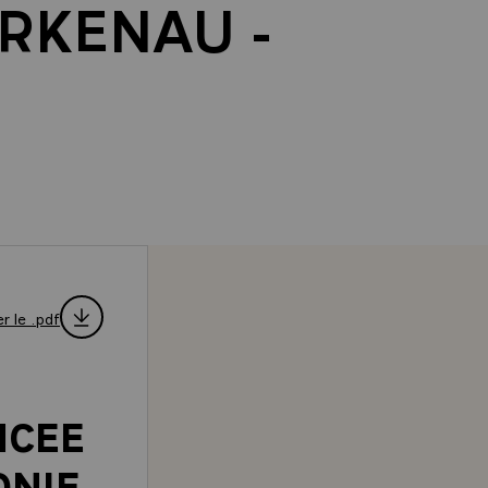
RKENAU -
r le .pdf
NCEE
ONIE