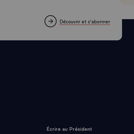
E ARRETES A
 OBSERVE
T
Découvrir et s'abonner
ERSEE DE
MEIL. JE
MILLIERS
L'HORREUR
UES
, LA
SOUVENIR.
INSI QU'AU
ENTRE EST
 NOUS
E DU PARTI
S QUELQUE
RE. CE QUI
Écrire au Président