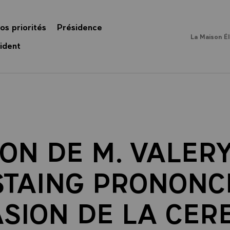
os priorités
Présidence
La Maison É
ident
ON DE M. VALER
STAING PRONONC
ASION DE LA CER