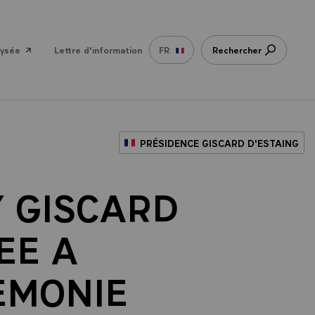
lysée
Lettre d'information
FR
Rechercher
PRÉSIDENCE GISCARD D'ESTAING
Y GISCARD
EE A
EMONIE