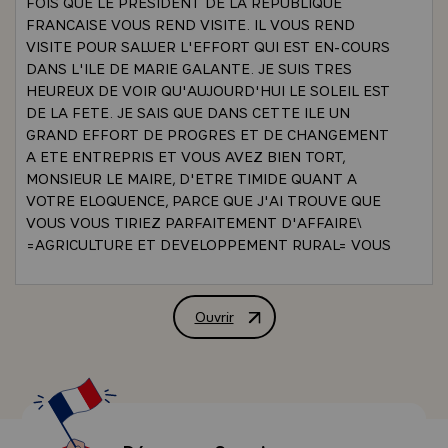
FOIS QUE LE PRESIDENT DE LA REPUBLIQUE
FRANCAISE VOUS REND VISITE. IL VOUS REND
VISITE POUR SALUER L'EFFORT QUI EST EN-COURS
DANS L'ILE DE MARIE GALANTE. JE SUIS TRES
HEUREUX DE VOIR QU'AUJOURD'HUI LE SOLEIL EST
DE LA FETE. JE SAIS QUE DANS CETTE ILE UN
GRAND EFFORT DE PROGRES ET DE CHANGEMENT
A ETE ENTREPRIS ET VOUS AVEZ BIEN TORT,
MONSIEUR LE MAIRE, D'ETRE TIMIDE QUANT A
VOTRE ELOQUENCE, PARCE QUE J'AI TROUVE QUE
VOUS VOUS TIRIEZ PARFAITEMENT D'AFFAIRE\
=AGRICULTURE ET DEVELOPPEMENT RURAL= VOUS
M'AVEZ RAPPELE QU'IL Y AVAIT EU ICI DE GRANDES
TRANSFORMATIONS ET NOTAMMENT DANS
L'AGRICULTURE DE L'ILE, UN EFFORT DE REFORME
Ouvrir
ALLOCUTION DE M. VALERY GISCAR
FONCIERE A ETE ENTREPRIS ET REALISE QUI A
PERMIS D'AMELIORER LA STRUCTURE DES
EXPLOITATIONS ET DE DONNER DAVANTAGE DE
RESPONSABILITES ET DE RESSOURCES A LA
POPULATION. VOUS M'AVEZ DIT AUSSI QUE LA
PRINCIPALE PRODUCTION DE L'ILE QUI EST LE