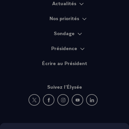
Actualités
Plan du site
Nos priorités
Sondage
Présidence
Écrire au Président
Suivez l’Élysée
Nouvelle fenêtre : rejoignez-nous sur Twitter
Nouvelle fenêtre : rejoignez-nous sur Fac
Nouvelle fenêtre : rejoignez-nous 
Nouvelle fenêtre : rejoigne
Nouvelle fenêtre : 