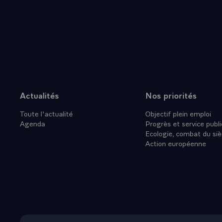
Rhône est un
ferroviaire e
L'identité d
investissemen
collectivités
l'Union europ
exprimer tou
Je veux profi
Actualités
Nos priorités
Plan du site
des collectiv
Toute l'actualité
Objectif plein emploi
à moderniser 
Agenda
Progrès et service publi
Cela passe pa
Ecologie, combat du siè
l'horizon de
Action européenne
l'actuel con
nous examini
de cette opé
primordiale.
Je sais comb
de cette lign