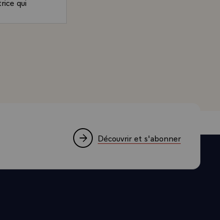
rice qui
capitale.
 une idée
 pas l'idée
, Président de la République, sur le développement des li
e ne peut pas
p longtemps
s régionales,
-delà
e la seule
 et Alsace.
r un rôle
Découvrir et s'abonner
 côté,
, de l'autre
ou le TGV
rande vitesse
hui encore,
ne Rhin-