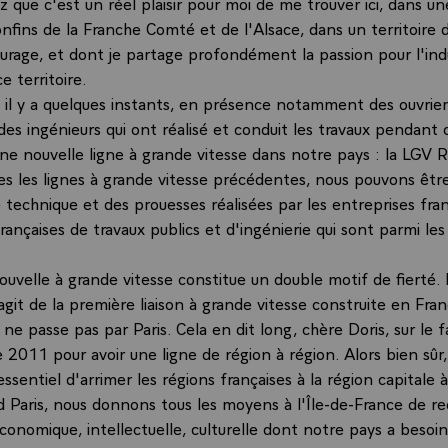
 que c'est un réel plaisir pour moi de me trouver ici, dans u
onfins de la Franche Comté et de l'Alsace, dans un territoire 
urage, et dont je partage profondément la passion pour l'indu
ce territoire.
il y a quelques instants, en présence notamment des ouvrier
des ingénieurs qui ont réalisé et conduit les travaux pendant
une nouvelle ligne à grande vitesse dans notre pays : la LGV 
 les lignes à grande vitesse précédentes, nous pouvons être 
technique et des prouesses réalisées par les entreprises fran
rançaises de travaux publics et d'ingénierie qui sont parmi les
ouvelle à grande vitesse constitue un double motif de fierté.
'agit de la première liaison à grande vitesse construite en Fra
e ne passe pas par Paris. Cela en dit long, chère Doris, sur le fa
e 2011 pour avoir une ligne de région à région. Alors bien sûr, 
sentiel d'arrimer les régions françaises à la région capitale à
d Paris, nous donnons tous les moyens à l'Île-de-France de re
conomique, intellectuelle, culturelle dont notre pays a besoi