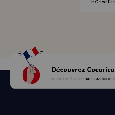
le Grand Pari
voulait que l
Comme si, en 
folle qui est
que je me fai
se résumer à
ignoré l'impo
comme nous l
Strasbourg o
Ensuite, cett
mise en rela
Découvrez Cocorico
Mettre en co
historique de
un condensé de bonnes nouvelles et ini
l'Europe rhé
côté, le mon
Est vers l'A
en direction
la moitié des