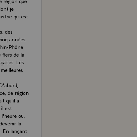
ne région que
dont je
strie qui est
s, des
 cinq années,
Rhin-Rhône.
fiers de la
çaises. Les
 meilleures
 D'abord,
nce, de région
it qu'il a
il est
 l'heure où,
devenir la
n. En lançant