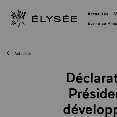
Panneau de gestion des cookies
Actualités
N
Retour à l’accueil Élysée
Écrire au Prés
Actualités
Déclara
Préside
dévelop