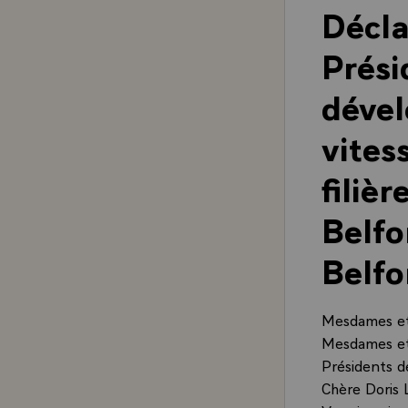
Décla
Prési
dével
vites
filièr
Belfo
Belfo
Mesdames et 
Mesdames et 
Présidents 
Chère Doris