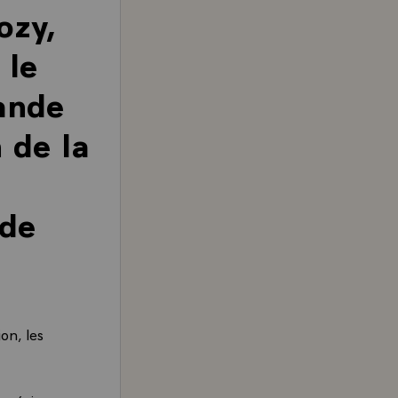
ozy,
 le
ande
n de la
 de
on, les