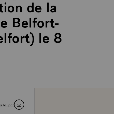
tion de la
de Belfort-
lfort) le 8
r le .pdf