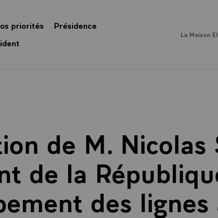
os priorités
Présidence
La Maison É
ident
tion de M. Nicolas 
nt de la République
pement des lignes 