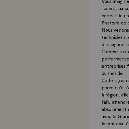
Vous imaginez
j'aime, aux c
connais le co
l'histoire de 
Nous venons 
techniciens, 
d'inaugurer 
Comme toutes
performance 
entreprises f
du monde.
Cette ligne n
parce qu'il s
à région, ell
fallu attendr
absolument es
avec le Gran
locomotive é