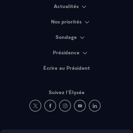
Actualités
Plan du site
Nos priorités
Sondage
Présidence
Écrire au Président
Suivez l’Élysée
Nouvelle fenêtre : rejoignez-nous sur Twitter
Nouvelle fenêtre : rejoignez-nous sur Fac
Nouvelle fenêtre : rejoignez-nous 
Nouvelle fenêtre : rejoigne
Nouvelle fenêtre : 