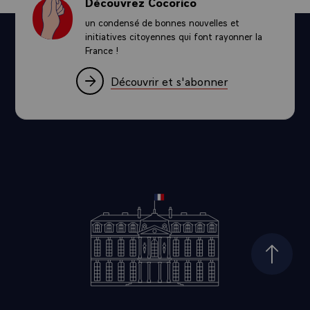
Découvrez Cocorico
un condensé de bonnes nouvelles et
initiatives citoyennes qui font rayonner la
France !
Découvrir et s'abonner
Haut d