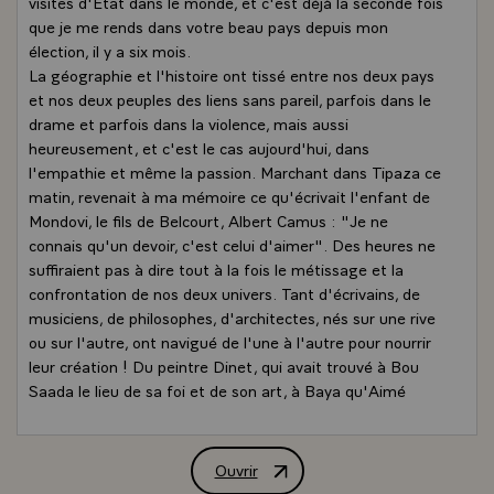
visites d'Etat dans le monde, et c'est déjà la seconde fois
que je me rends dans votre beau pays depuis mon
élection, il y a six mois.
La géographie et l'histoire ont tissé entre nos deux pays
et nos deux peuples des liens sans pareil, parfois dans le
drame et parfois dans la violence, mais aussi
heureusement, et c'est le cas aujourd'hui, dans
l'empathie et même la passion. Marchant dans Tipaza ce
matin, revenait à ma mémoire ce qu'écrivait l'enfant de
Mondovi, le fils de Belcourt, Albert Camus : "Je ne
connais qu'un devoir, c'est celui d'aimer". Des heures ne
suffiraient pas à dire tout à la fois le métissage et la
confrontation de nos deux univers. Tant d'écrivains, de
musiciens, de philosophes, d'architectes, nés sur une rive
ou sur l'autre, ont navigué de l'une à l'autre pour nourrir
leur création ! Du peintre Dinet, qui avait trouvé à Bou
Saada le lieu de sa foi et de son art, à Baya qu'Aimé
Maeght conduisit à Vallauris où elle croisa Picasso, des
musiciens d'hier - Saint Saëns composant à Alger ses
plus beaux opéras- ou d'aujourd'hui - Cheb Khaled, Cheb
Ouvrir
Déclaration de M. Nicolas Sarkozy, Pré
Faudel et tant d'autres -, nos cultures se sont enrichies