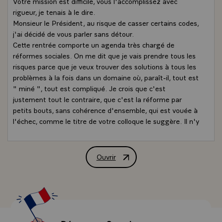
Votre mission est difficile, vous l'accomplissez avec
rigueur, je tenais à le dire.
Monsieur le Président, au risque de casser certains codes,
j'ai décidé de vous parler sans détour.
Cette rentrée comporte un agenda très chargé de
réformes sociales. On me dit que je vais prendre tous les
risques parce que je veux trouver des solutions à tous les
problèmes à la fois dans un domaine où, paraît-il, tout est
" miné ", tout est compliqué. Je crois que c'est
justement tout le contraire, que c'est la réforme par
petits bouts, sans cohérence d'ensemble, qui est vouée à
l'échec, comme le titre de votre colloque le suggère. Il n'y
a pas d'un côté une politique de l'emploi, de l'autre une
politique du pouvoir d'achat, et par ailleurs une politique
de la protection sociale ou une politique de la
Ouvrir
Déclaration de M. Nicolas Sarkozy, Prés
compétitivité. Comment ne pas lier solidarité et efficacité
économique? Comment parler de pouvoir d'achat sans
parler emploi ? Comment imaginer que l'on puisse fonder
une protection sociale généreuse sur autre chose que le
travail ?
On me dit aussi que j'en fais trop, qu'il serait insensé de