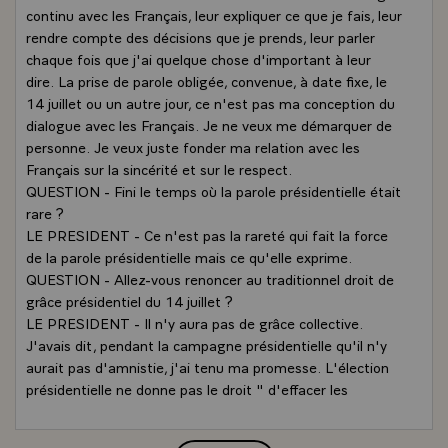
continu avec les Français, leur expliquer ce que je fais, leur
rendre compte des décisions que je prends, leur parler
chaque fois que j'ai quelque chose d'important à leur
dire. La prise de parole obligée, convenue, à date fixe, le
14 juillet ou un autre jour, ce n'est pas ma conception du
dialogue avec les Français. Je ne veux me démarquer de
personne. Je veux juste fonder ma relation avec les
Français sur la sincérité et sur le respect.
QUESTION - Fini le temps où la parole présidentielle était
rare ?
LE PRESIDENT - Ce n'est pas la rareté qui fait la force
de la parole présidentielle mais ce qu'elle exprime.
QUESTION - Allez-vous renoncer au traditionnel droit de
grâce présidentiel du 14 juillet ?
LE PRESIDENT - Il n'y aura pas de grâce collective.
J'avais dit, pendant la campagne présidentielle qu'il n'y
aurait pas d'amnistie, j'ai tenu ma promesse. L'élection
présidentielle ne donne pas le droit " d'effacer les
ardoises ". Quelle logique y aurait-il à ne pas amnistier
les contraventions et à gracier les délinquants ? Ou faut-