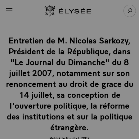
Panneau de gestion des cookies
menu
Retour à l’accueil Élysée
Rech
Entretien de M. Nicolas Sarkozy,
Président de la République, dans
"Le Journal du Dimanche" du 8
juillet 2007, notamment sur son
renoncement au droit de grace du
14 juillet, sa conception de
l'ouverture politique, la réforme
des institutions et sur la politique
étrangère.
Publié le 8 juillet 2007