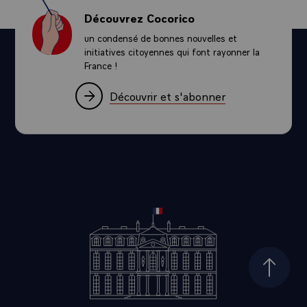
Découvrez Cocorico
un condensé de bonnes nouvelles et
initiatives citoyennes qui font rayonner la
France !
Découvrir et s'abonner
Haut d