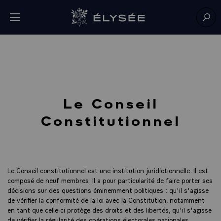
Panneau de gestion des cookies
menu
Retour à l’accueil Élysée
Rech
Le Conseil
Constitutionnel
Le Conseil constitutionnel est une institution juridictionnelle. Il est
composé de neuf membres. Il a pour particularité de faire porter ses
décisions sur des questions éminemment politiques : qu'il s'agisse
de vérifier la conformité de la loi avec la Constitution, notamment
en tant que celle-ci protège des droits et des libertés, qu'il s'agisse
de vérifier la régularité des opérations électorales nationales