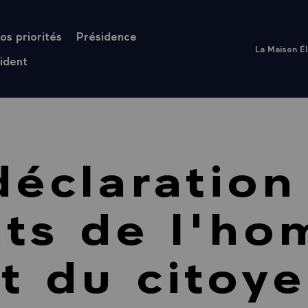
os priorités
Présidence
La Maison É
ident
déclaration
its de l'h
t du citoy