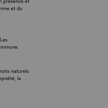
n présence et
homme et du
 Les
 commune.
roits naturels
priété, la