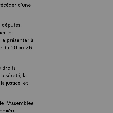
précéder d’une
q députés,
er les
 le présenter à
tée du 20 au 26
s droits
la sûreté, la
la justice, et
 de l'Assemblée
remière