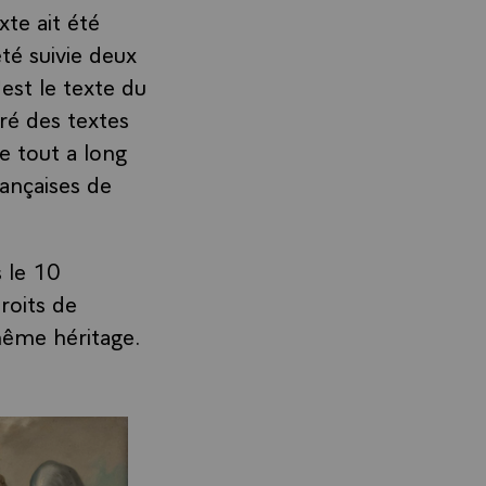
te ait été
été suivie deux
est le texte du
iré des textes
e tout a long
rançaises de
s le 10
oits de
ême héritage.