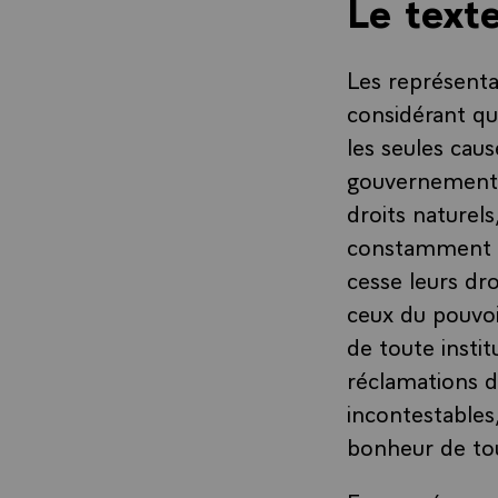
Le text
Les représenta
considérant qu
les seules cau
gouvernements,
droits naturels
constamment pr
cesse leurs dro
ceux du pouvoi
de toute instit
réclamations d
incontestables
bonheur de to