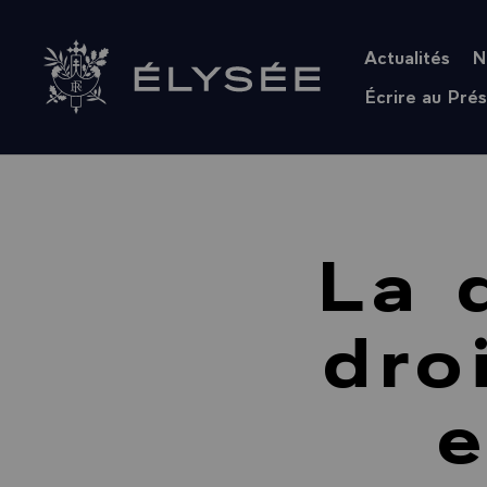
Panneau de gestion des cookies
Actualités
N
Retour à l’accueil Élysée
Écrire au Prés
La 
dro
e