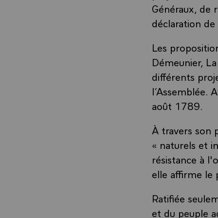
Généraux, de r
déclaration de
Les propositio
Démeunier, La 
différents proj
l’Assemblée. Ar
août 1789.
À travers son p
« naturels et i
résistance à l'o
elle affirme le
Ratifiée seule
et du peuple a