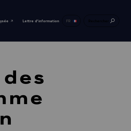
lysée
Lettre d'information
FR
Rechercher
 des
omme
en