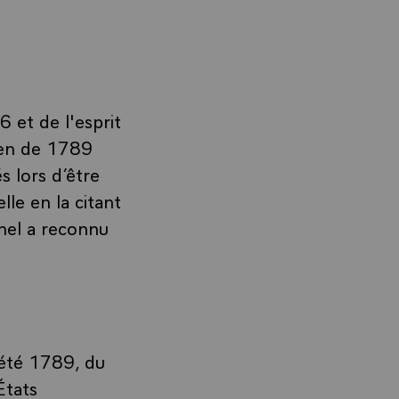
 et de l'esprit
yen de 1789
s lors d’être
le en la citant
nnel a reconnu
’été 1789, du
États