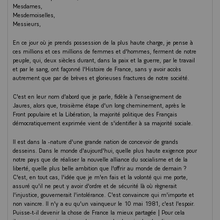
Mesdames,
Mesdemoiselles,
Messieurs,
En ce jour où je prends possession de la plus haute charge, je pense à
ces millions et ces millions de femmes et d'hommes, ferment de notre
peuple, qui, deux siècles durant, dans la paix et la guerre, par le travail
et par le sang, ont façonné l'Histoire de France, sans y avoir accès
autrement que par de brèves et glorieuses fractures de notre société.
C'est en leur nom d'abord que je parle, fidèle à l'enseignement de
Jaures, alors que, troisième étape d'un long cheminement, après le
Front populaire et la Libération, la majorité politique des Français
démocratiquement exprimée vient de s'identifier à sa majorité sociale.
Il est dans la -nature d'une grande nation de concevoir de grands
desseins. Dans le monde d'aujourd'hui, quelle plus haute exigence pour
notre pays que de réaliser la nouvelle alliance du socialisme et de la
liberté, quelle plus belle ambition que l'offrir au monde de demain ?
C'est, en tout cas, l'idée que je m'en fais et la volonté qui me porte,
assuré qu'il ne peut y avoir d'ordre et de sécurité là où règnerait
l'injustice, gouvernerait l'intolérance. C'est convaincre qui m'importe et
non vaincre. Il n'y a eu qu'un vainqueur le 10 mai 1981, c'est l'espoir.
Puisse-t-il devenir la chose de France la mieux partagée | Pour cela