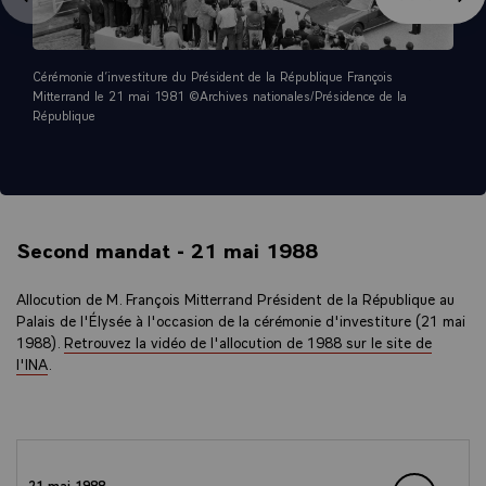
À toutes les Françaises et à tous les Français, au-delà de cette salle, je
dis ayons confiance et foi dans l'avenir.
Vive la République, Vive la France.
Cérémonie d’investiture du Président de la République François
Mitterrand le 21 mai 1981 ©Archives nationales/Présidence de la
République
Second mandat - 21 mai 1988
Allocution de M. François Mitterrand Président de la République au
Palais de l'Élysée à l'occasion de la cérémonie d'investiture (21 mai
1988).
Retrouvez la vidéo de l'allocution de 1988 sur le site de
l'INA
.
21 mai 1988