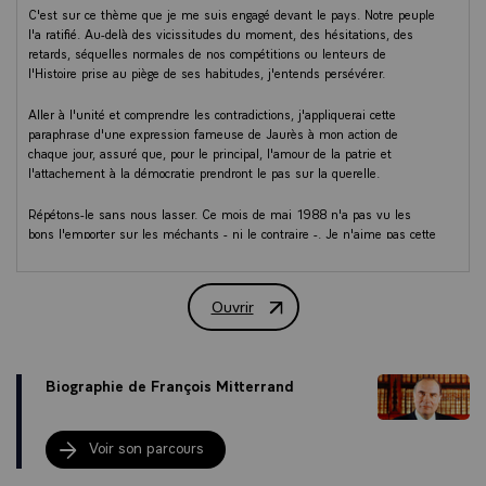
C'est sur ce thème que je me suis engagé devant le pays. Notre peuple
l'a ratifié. Au-delà des vicissitudes du moment, des hésitations, des
retards, séquelles normales de nos compétitions ou lenteurs de
l'Histoire prise au piège de ses habitudes, j'entends persévérer.
Aller à l'unité et comprendre les contradictions, j'appliquerai cette
paraphrase d'une expression fameuse de Jaurès à mon action de
chaque jour, assuré que, pour le principal, l'amour de la patrie et
l'attachement à la démocratie prendront le pas sur la querelle.
Répétons-le sans nous lasser. Ce mois de mai 1988 n'a pas vu les
bons l'emporter sur les méchants - ni le contraire -. Je n'aime pas cette
dialectique sommaire. Même si je crois profondément à la justesse des
principes au nom desquels près de 17 millions de Français m'ont
donné leur confiance, même si je reste ardemment attaché à l'idéal que
Ouvrir
servent les socialistes épris de liberté depuis l'aube des sociétés
Discours d'investiture de François Mit
industrielles.
Le respect des uns pour les autres est à la base du pacte hors duquel
Biographie de François Mitterrand
la communauté nationale perdrait son véritable sens.
Mais une France injuste est une France divisée. Une France refermée
Voir son parcours
sur elle-même et sur ses divisions est ou serait inapte à gagner les
enjeux qui l'attendent dans l'arène du monde, plus encore dans