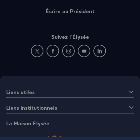
Écrire au Président
Suivez l’Élysée
Nouvelle fenêtre : rejoignez-nous sur Twitter
Nouvelle fenêtre : rejoignez-nous sur Fac
Nouvelle fenêtre : rejoignez-nous 
Nouvelle fenêtre : rejoigne
Nouvelle fenêtre : 
Liens utiles
Liens institutionnels
La Maison Élysée