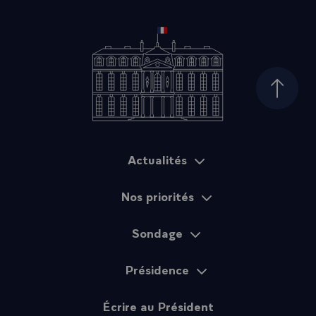
Haut d
Actualités
Plan du site
Nos priorités
Sondage
Présidence
Écrire au Président