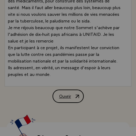
des médicaments, pour construire des systèmes de
santé. Mais il faut aller beaucoup plus loin, beaucoup plus
vite si nous voulons sauver les millions de vies menacées
par la tuberculose, le paludisme ou le sida.
Je me réjouis beaucoup que notre Sommet s'achève par
l'adhésion de dix-huit pays africains à UNITAID. Je les
salue et je les remercie
En participant à ce projet, ils manifestent leur conviction
que la lutte contre ces pandémies passe par la
mobilisation nationale et par la solidarité internationale.
Ils adressent, en vérité, un message d'espoir à leurs
peuples et au monde.
UNITAID, c'est l'accès des plus démunis à des
médicaments de qualité, y compris les génériques, ainsi
qu'aux moyens de diagnostic du sida, de la tuberculose et
Ouvrir
Déclaration de M. Jacques Chirac, Prés
du paludisme, aux prix les plus bas.
UNITAID, c'est un financement moderne, fondé sur des
contributions pérennes, stables et pluriannuelles. Elle
disposera de 300 millions d'euros dès cette année 2007,
pour des projets dans 50 pays.
Déjà, la France lui verse le produit du prélèvement sur les