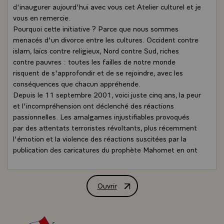
d'inaugurer aujourd'hui avec vous cet Atelier culturel et je
vous en remercie.
Pourquoi cette initiative ? Parce que nous sommes
menacés d'un divorce entre les cultures. Occident contre
islam, laïcs contre religieux, Nord contre Sud, riches
contre pauvres : toutes les failles de notre monde
risquent de s'approfondir et de se rejoindre, avec les
conséquences que chacun appréhende.
Depuis le 11 septembre 2001, voici juste cinq ans, la peur
et l'incompréhension ont déclenché des réactions
passionnelles. Les amalgames injustifiables provoqués
par des attentats terroristes révoltants, plus récemment
l'émotion et la violence des réactions suscitées par la
publication des caricatures du prophète Mahomet en ont
été des signes révélateurs.
Cette montée de l'incompréhension, de l'intolérance et
du ressentiment affecte particulièrement notre espace
Ouvrir
Déclaration de M. Jacques Chirac, Prés
commun. Marqué par la diversité des héritages, des
religions et des sociétés, il est le théâtre d'affrontements
dont la violence vient encore de s'illustrer de façon