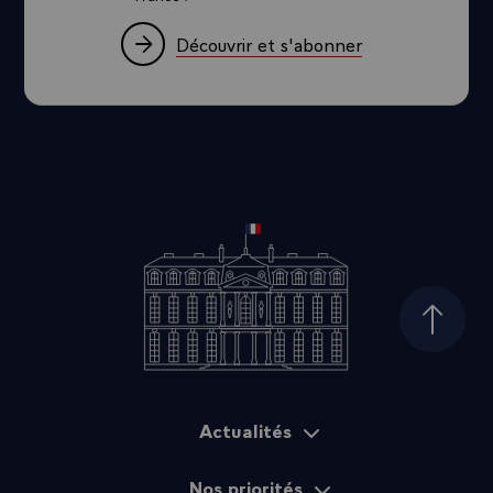
Découvrir et s'abonner
Haut d
Actualités
Plan du site
Nos priorités