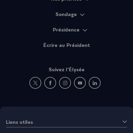
Sondage
Présidence
Écrire au Président
Suivez l’Élysée
Nouvelle fenêtre : rejoignez-nous sur Twitter
Nouvelle fenêtre : rejoignez-nous sur Fac
Nouvelle fenêtre : rejoignez-nous 
Nouvelle fenêtre : rejoigne
Nouvelle fenêtre : 
Liens utiles