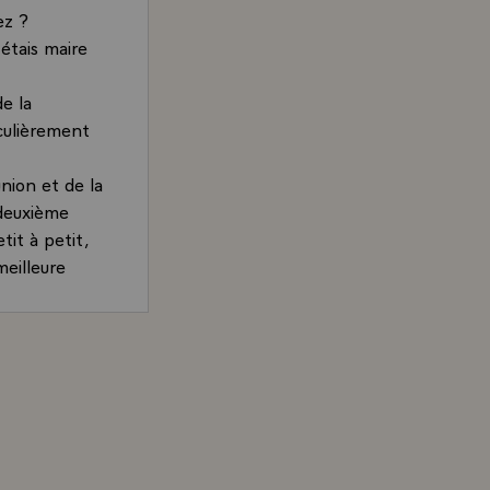
ez ?
'étais maire
e la
culièrement
ion et de la
 deuxième
it à petit,
meilleure
ussée très
de l'Inde
alité de
Président de la République, dans l'hebdomadaire "India T
e m'étonne
gue date
e des