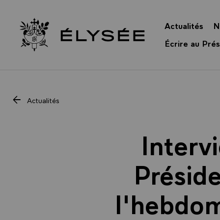
Panneau de gestion des cookies
Actualités
N
Retour à l’accueil Élysée
Écrire au Prés
Actualités
Interv
Préside
l'hebdom