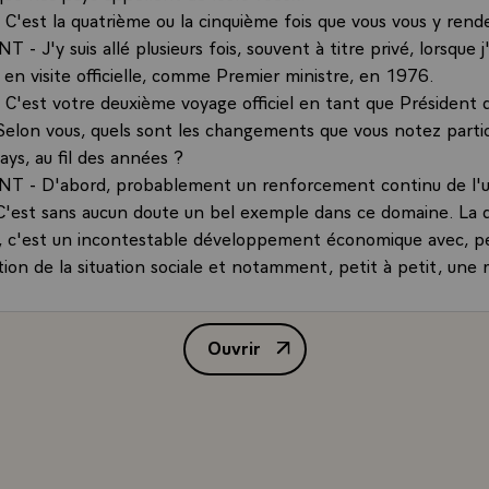
'est la quatrième ou la cinquième fois que vous vous y rend
- J'y suis allé plusieurs fois, souvent à titre privé, lorsque j
, en visite officielle, comme Premier ministre, en 1976.
'est votre deuxième voyage officiel en tant que Président d
Selon vous, quels sont les changements que vous notez parti
ys, au fil des années ?
T - D'abord, probablement un renforcement continu de l'un
C'est sans aucun doute un bel exemple dans ce domaine. La
, c'est un incontestable développement économique avec, pet
ion de la situation sociale et notamment, petit à petit, une 
 regard de la misère ou de la pauvreté. Troisièmement, une po
e domaine des sciences, la présence de plus en plus affirmée 
Ouvrir
ine des technologies du futur. De ce point de vue, la personn
Interview de M. Jacques Chirac, 
nt est tout à fait caractéristique.
 les choses évoluent de façon naturelle et évidente. Cela n
 l'Inde existe depuis très longtemps et s'est affirmée de lon
issance culturelle considérable. Aujourd'hui, dans le domain
est normal qu'elle soit au premier rang.