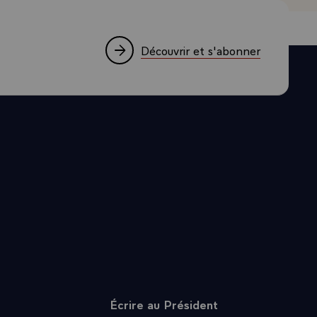
 l'Inde et la
idée, plus
Découvrir et s'abonner
de la
 : le Premier
donner aussi
ale franco-
n effet en
t le
donné un
 un dialogue
été le
sponsable, se
des Nations
i par des
Écrire au Président
rtenaires,