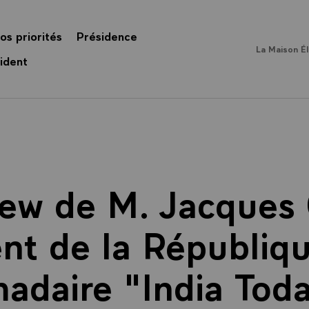
os priorités
Présidence
La Maison É
ident
iew de M. Jacques 
nt de la Républiq
adaire "India Tod