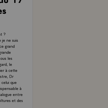
es
at ?
 je ne suis
 ce grand
 grande
ous les
ard, le
er à cette
stre, Dr
celui que
ispensable à
dialogue entre
ltures et des