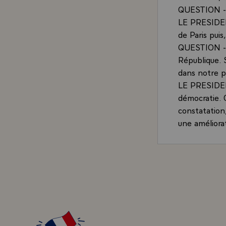
QUESTION - C
LE PRESIDENT 
de Paris puis
QUESTION - C
République. 
dans notre pa
LE PRESIDEN
démocratie. 
constatation
une améliorat
situation au
forte dans l
dans le doma
votre Préside
Je pense que
pas du tout :
comme une pu
sciences, il 