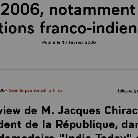
r 2006, notamment 
tions franco-indie
Publié le 17 février 2006
006
- Seul le prononcé fait foi
Télécharge
view de M. Jacques Chirac
dent de la République, da
domadaire "India Today"