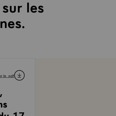
sur les
nnes.
r le .pdf
,
ns
 du 17