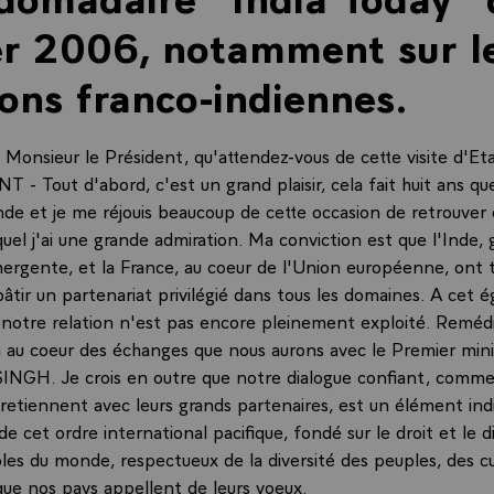
er 2006, notamment sur l
ions franco-indiennes.
onsieur le Président, qu'attendez-vous de cette visite d'Et
- Tout d'abord, c'est un grand plaisir, cela fait huit ans que
Inde et je me réjouis beaucoup de cette occasion de retrouver
uel j'ai une grande admiration. Ma conviction est que l'Inde,
ergente, et la France, au coeur de l'Union européenne, ont t
âtir un partenariat privilégié dans tous les domaines. A cet ég
 notre relation n'est pas encore pleinement exploité. Remédi
ra au coeur des échanges que nous aurons avec le Premier mini
GH. Je crois en outre que notre dialogue confiant, comme 
retiennent avec leurs grands partenaires, est un élément ind
 de cet ordre international pacifique, fondé sur le droit et le 
ôles du monde, respectueux de la diversité des peuples, des cu
, que nos pays appellent de leurs voeux.