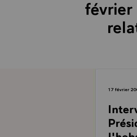
févrie
rela
17 février 2
Inter
Prési
l'heb