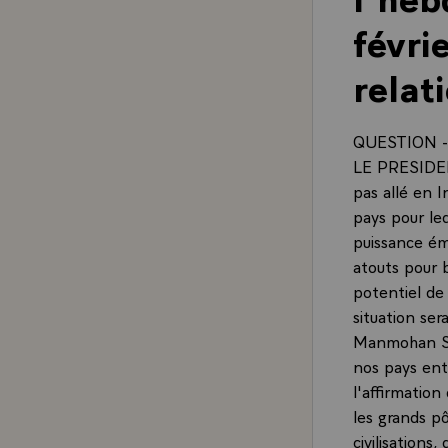
févri
relat
QUESTION - M
LE PRESIDENT 
pas allé en 
pays pour leq
puissance ém
atouts pour b
potentiel de
situation se
Manmohan SIN
nos pays ent
l'affirmation
les grands p
civilisations