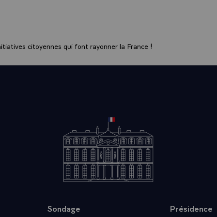
 beaucoup, en particulier, de l'accord qui a pu intervenir entre
rganiser l'exposition sur l'art Gupta. Et je conserve un peu l'
e une exposition plus ancienne sur les civilisations de l'Indus.
otre visite historique en Inde en 1998 avait posé les bases 
tiatives citoyennes qui font rayonner la France !
co-indienne. Elle a été suivie de plusieurs visites à haut niveau
mohan SINGH s'est rendu en France l'année dernière pour 
 à cette relation. Quelle est votre vision de la relation bilatér
nsez-vous qu'elle puisse encore se développer ?
 - Nos relations ont toujours été excellentes. Mais c'est e
 ma visite d'Etat à l'occasion des célébrations qui marquèren
 anniversaire de l'indépendance de l'Inde, que nous avons 
 nos relations bilatérales, en particulier en mettant en place
ntre l'Inde et la France.
nos relations n'ont cessé de se renforcer. Vous savez que j'ai 
ider sur la scène internationale pour que l'Inde, puissance re
ître un statut de membre permanent du Conseil de Sécurité 
arder toute sa force, notre partenariat a besoin d'être nourr
Sondage
Présidence
plus haut niveau. C'est ce que nous faisons avec nos grands pa