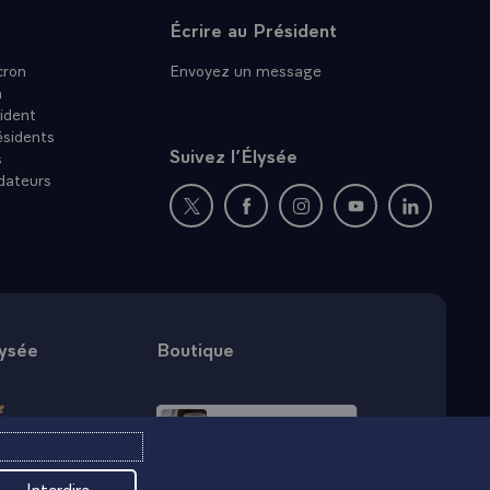
ochable fait
Écrire au Président
illeurs le
ron
Envoyez un message
n
i sont
ident
affirmées
ésidents
 êtes très
Suivez l’Élysée
s
dateurs
 loyauté.
nérations,
Nouvelle fenêtre : rejoignez-nous sur Twit
Nouvelle fenêtre : rejoignez-nous
Nouvelle fenêtre : rejoig
Nouvelle fenêtre :
Nouvelle fe
et de notre
s pour
sormais, nous
lysée
Boutique
national, dans
e notre
le et
 ses
Interdire