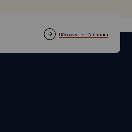
aussi le cas
e déterminant
civile dans
comportée
Découvrir et s'abonner
et son sang-
itivement
e, et vous
 fait acquis.
 C'est un
oit néanmoins
u sens profond
nt-Cyr,
rmation.
 de la