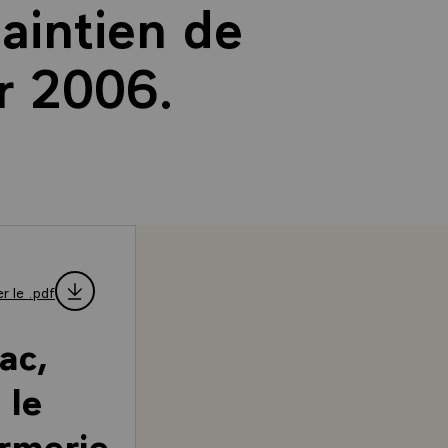
aintien de
er 2006.
r le .pdf
ac,
 le
armerie