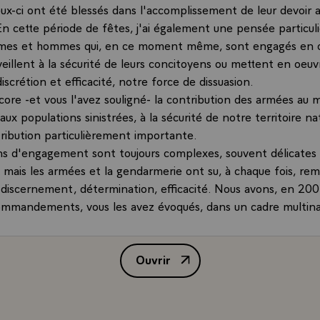
eux-ci ont été blessés dans l'accomplissement de leur devoir 
En cette période de fêtes, j'ai également une pensée particuli
es et hommes qui, en ce moment même, sont engagés en o
veillent à la sécurité de leurs concitoyens ou mettent en oeuv
iscrétion et efficacité, notre force de dissuasion.
ore -et vous l'avez souligné- la contribution des armées au m
e aux populations sinistrées, à la sécurité de notre territoire na
ribution particulièrement importante.
ns d'engagement sont toujours complexes, souvent délicates 
mais les armées et la gendarmerie ont su, à chaque fois, remp
 discernement, détermination, efficacité. Nous avons, en 200
mandements, vous les avez évoqués, dans un cadre multinat
anistan, la KFOR au Kosovo, la Task Force 150 en mer d'Arab
Pakistan. Tous ces commandements ont fait l'objet -je peux 
Ouvrir
'une appréciation très positive de la part de tous nos alliés, 
Déclaration de M. Jacques Chirac,
alement participé avec beaucoup de générosité à des opérat
 et porté secours aux victimes de catastrophes naturelles. Ce 