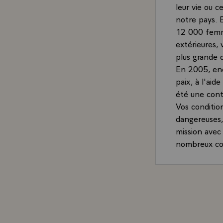
leur vie ou c
notre pays. 
12 000 femm
extérieures, 
plus grande d
En 2005, enc
paix, à l'aid
été une cont
Vos conditio
dangereuses, 
mission avec
nombreux com
FIAS en Afgh
NRF /Air au 
témoignage- d
souligne.
Vous avez ég
humanitaires