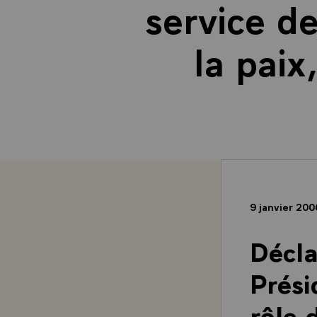
service d
la paix
9 janvier 20
Décla
Prési
rôle 