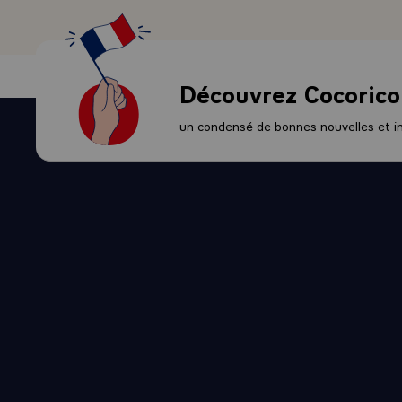
Asie du sud-e
au Pakistan, 
que jouent le
ce type de mi
Découvrez Cocorico
Enfin, je fél
pour faire fa
un condensé de bonnes nouvelles et ini
froid, qui do
Mais, vous le
acquis. Une f
l'avez rappel
Cet acte cond
acte qui ne s
vous inciter 
du métier de
Le colloque i
témoigne du 
Cette éthique
Les Française