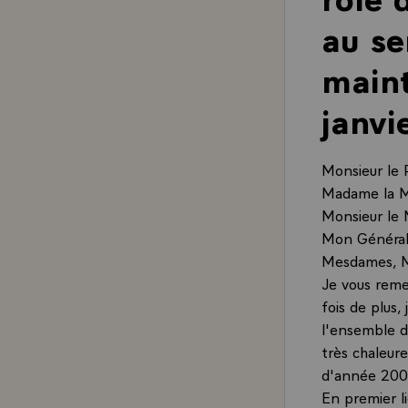
au se
maint
janvi
Monsieur le 
Madame la Mi
Monsieur le 
Mon Général
Mesdames, M
Je vous reme
fois de plus,
l'ensemble du
très chaleur
d'année 200
En premier l