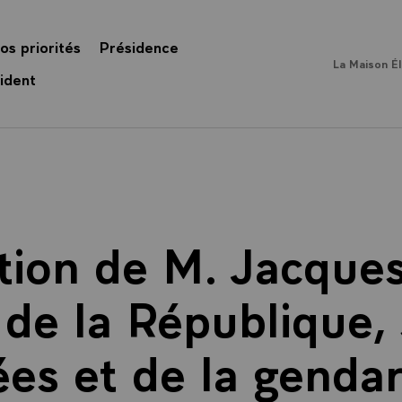
os priorités
Présidence
La Maison É
ident
tion de M. Jacques
de la République, 
es et de la genda