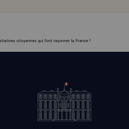
st après le terrible tsunami qui a dévasté cette région. Ce fut 
lors du récent séisme. Je tiens, en particulier, à saluer le rôl
 service de santé des armées et les personnels de la sécurité 
ssion délicate.
icite la Gendarmerie nationale pour la façon dont elle s'est 
ce aux violences urbaines de l'automne dernier. Sa réactivité 
tiatives citoyennes qui font rayonner la France !
ivent être soulignés, ont été exemplaires.
 savez, dans le domaine opérationnel, rien n'est jamais défin
aute grave, c'est vrai, commise en République de Côte d'Ivoir
é tout à l'heure, vous a durement rappelé que rien n'est tout à
amnable a été rendu public à l'initiative de votre hiérarchie.
aurait en rien ternir la réputation des armées françaises. Il d
à réfléchir toujours davantage, et je sais que vous le faites, a
s armes.
nternational sur l'éthique militaire, organisé récemment à Sai
sérieux avec lequel ce sujet est abordé dans vos écoles de fo
 doit vous guider tout au long de votre carrière.
s et les Français attendent de vous, vous qui portez les armes