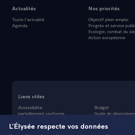
Nation, la p
Actualités
Nos priorités
Plan du site
de droiture, 
Toute l'actualité
Objectif plein emploi
''code du sol
Agenda
Progrès et service publi
Le métier mi
Ecologie, combat du siè
communément 
Action européenne
dans votre no
attachés : l'e
Préservez-le
car elles son
sécurité.
L'année 2005
laquelle je m
En octobre, 
Liens utiles
disposons d'u
Accessibilité :
Budget
celui de l'U
partiellement conforme
Guide de déontologi
participatio
Données personnelles
Nous rejoindre
L’Élysée respecte vos données
Mentions légales
Plan du site
aérienne, déj
Gestion des cookies
engagement