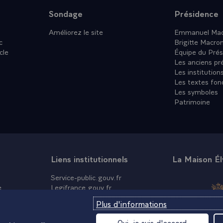
lus grande exemplarité. Ils attendent un comportement irrépr
Sondage
Présidence
d'honnêteté et de respect d'autrui, comme vous le prescrit d'a
Améliorez le site
Emmanuel Mac
dat''.
c
Brigitte Macro
litaire s'accompagne d'exigences qui vont au-delà de celles qu
cle
Équipe du Prés
acceptées dans notre société. Elles ont été clairement ré
Les anciens pr
uveau statut. Elles s'appuient sur des valeurs auxquelles vous
Les institution
Les textes fon
sprit de sacrifice, la disponibilité, la discipline, la neutralité, la
Les symboles
s précieusement. Transmettez-les par l'exemple aux jeunes gé
Patrimoine
t, en réalité, le gage de votre crédibilité, de votre efficacité 
 aura aussi permis de poursuivre la modernisation des armée
e suis engagé.
le Corps de Réaction Rapide France a été inauguré à Lille. Dé
Liens institutionnels
La Maison É
n état-major qui pourra être utilisé aussi bien dans un cadre 
Service-public.gouv.fr
nion européenne ou de l'OTAN. Cette composante terrestre d
e
Legifrance.gouv.fr
n à la NRF vient compléter les deux autres composantes, nava
Info.gouv.fr
Plus d'informations
à opérationnelles. Elle donne à la France les moyens de tenir
Data.gouv.fr
France.fr
s.
Oui, je suis d'accord