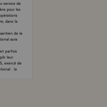
au service de
ère pour les
pérations
re, dans la
aintien de la
tional aura
et parfois
lir leur
5, exercé de
ional : la
ie, et la
en porter
et je le
 Président de la République, sur le rôle des armées et de
ions
fut le cas en