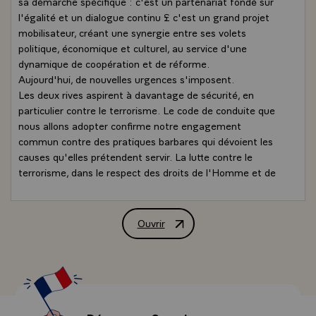
sa démarche spécifique : c'est un partenariat fondé sur
l'égalité et un dialogue continu £ c'est un grand projet
mobilisateur, créant une synergie entre ses volets
politique, économique et culturel, au service d'une
dynamique de coopération et de réforme.
Aujourd'hui, de nouvelles urgences s'imposent.
Les deux rives aspirent à davantage de sécurité, en
particulier contre le terrorisme. Le code de conduite que
nous allons adopter confirme notre engagement
commun contre des pratiques barbares qui dévoient les
causes qu'elles prétendent servir. La lutte contre le
terrorisme, dans le respect des droits de l'Homme et de
l'état de droit, nous rassemble et doit nous conduire à
renforcer nos instruments de coopération policière et
judiciaire.
Ouvrir
Déclaration de M. Jacques Chirac, Prés
Les deux rives aspirent à plus de croissance. La zone de
libre-échange à laquelle nous travaillons est un projet
ambitieux mais ne suffira pas. Il faut promouvoir les
investissements, améliorer l'environnement des affaires,
agir pour la formation, encourager les programmes de
recherche, développer les initiatives renforçant la