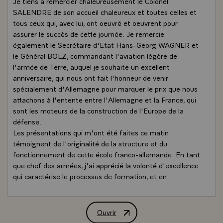
Je tiens à remercier chaleureusement le Colonel
SALENDRE de son accueil chaleureux et toutes celles et
tous ceux qui, avec lui, ont oeuvré et oeuvrent pour
assurer le succès de cette journée. Je remercie
également le Secrétaire d'Etat Hans-Georg WAGNER et
le Général BOLZ, commandant l'aviation légère de
l'armée de Terre, auquel je souhaite un excellent
anniversaire, qui nous ont fait l'honneur de venir
spécialement d'Allemagne pour marquer le prix que nous
attachons à l'entente entre l'Allemagne et la France, qui
sont les moteurs de la construction de l'Europe de la
défense.
Les présentations qui m'ont été faites ce matin
témoignent de l'originalité de la structure et du
fonctionnement de cette école franco-allemande. En tant
que chef des armées, j'ai apprécié la volonté d'excellence
qui caractérise le processus de formation, et en
particulier le recours aux techniques de simulation les plus
élaborées et les plus modernes.
Je mesure l'importance de l'arrivée du nouvel hélicoptère
Ouvrir
Déclaration de M. Jacques Chirac, Prés
TIGRE dans notre armée de Terre. Cet appareil est