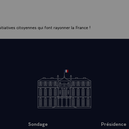
ouvelles de communication avec le public. C'est à Aichi et un
l revient d'écrire une nouvelle page de cette histoire, de cré
ments de rencontre et d'enrichissement mutuel.
siasme qu'elles génèrent, par le brassage des idées qu'elles 
tiatives citoyennes qui font rayonner la France !
s d'expérience qu'elles cultivent, les expositions universelle
de la réflexion collective et universelle. Ces qualités déterm
même, notre capacité à mieux vivre ensemble, aujourd'hui mais
 2005 de nous inviter à suivre cette voie. Je souhaite le plus 
n Universelle.
Sondage
Présidence