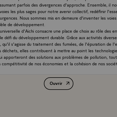
ssumant parfois des divergences d'approche. Ensemble, il no
voies les plus sages pour notre avenir collectif, redéfinir l'esse
es urgences. Nous sommes mis en demeure d'inventer les voies
èle de développement.
universelle d'Aichi consacre une place de choix au rôle des en
le défi du développement durable. Grâce aux activités diverse
qu'il s'agisse du traitement des fumées, de l'épuration de l'
 déchets, elles contribuent à mettre au point les technologie
qui apporteront des solutions aux problèmes de pollution, tou
a compétitivité de nos économies et la cohésion de nos socié
Français a l'ambition de refléter notre ambition notre engag
eloppement durable. Il entend le dire par l'image, par l'exem
Ouvrir
Préface de M. Jacques Chirac, Pr
ons universelles constituent un des exemples les plus aboutis
de la diversité culturelle et du dialogue des civilisations.
Japon avait participé à la première exposition universelle or
 l'Exposition d'Osaka en 1970, où le Japon déjà, avait donné 
andes expositions européennes ont exploré des domaines inédi