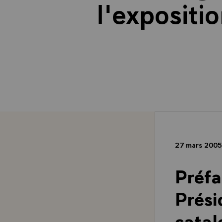
l'expositi
27 mars 200
Préfa
Prési
catal