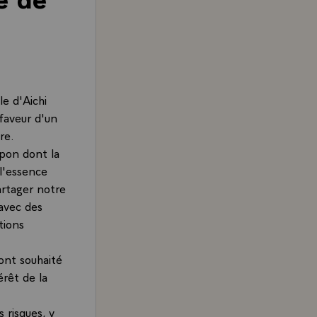
le d'Aichi
 faveur d'un
re.
apon dont la
l'essence
artager notre
 avec des
tions
ont souhaité
érêt de la
 risques, y