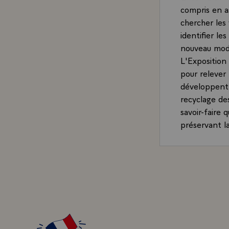
compris en a
chercher les 
identifier l
nouveau mod
L'Exposition 
pour relever 
développent, 
recyclage des
savoir-faire 
préservant l
Le Pavillon 
faveur du dév
culture.
Les expositi
l'affirmation 
Dès 1867, le 
Paris. Après
élan, les gr