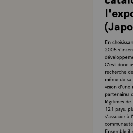
l'exp
(Japo
En choisissan
2005 s'inscr
développemen
C'est donc a
recherche de
même de sa c
vision d'une 
partenaires 
légitimes de n
121 pays, pl
s'associer à l
communauté 
Ensemble il 