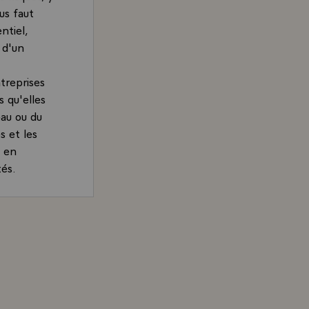
us faut
ntiel,
 d'un
treprises
s qu'elles
eau ou du
s et les
t en
tés.
ement en
ple, par la
ésident de la République, au catalogue du pavillon de Fra
 de
ganisée à
un nouvel
ts, inventé