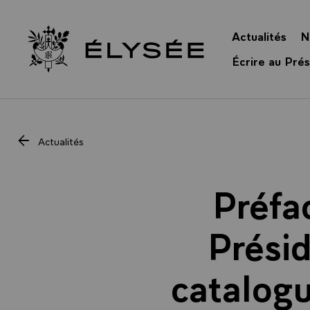
Panneau de gestion des cookies
Actualités
N
Retour à l’accueil Élysée
Écrire au Prés
Actualités
Préfa
Prési
catalogu