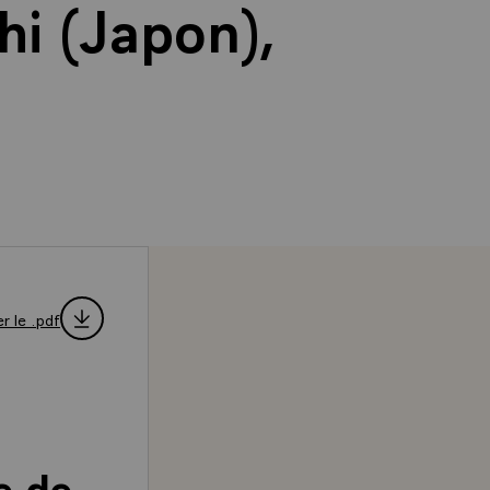
hi (Japon),
r le .pdf
e de