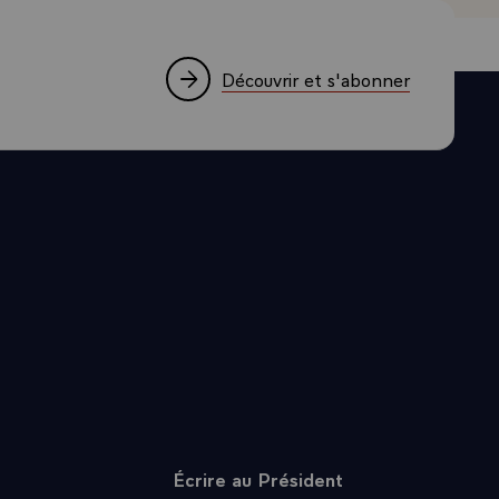
e fois encore
er de
Découvrir et s'abonner
provoquent,
s participent
inent, par
 surtout
grand succès
Écrire au Président