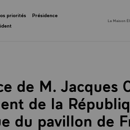
os priorités
Présidence
La Maison É
ident
ce de M. Jacques C
dent de la Républiq
e du pavillon de 