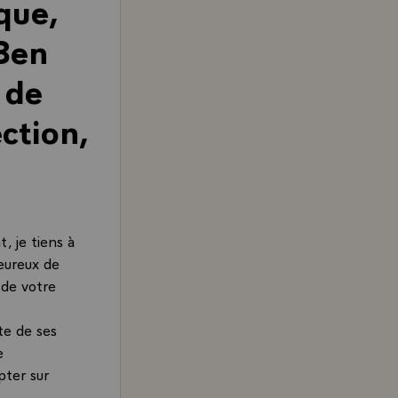
que,
Ben
 de
ction,
, je tiens à
leureux de
 de votre
te de ses
e
pter sur