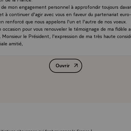
é de mon engagement personnel à approfondir toujours dava
et à continuer d'agir avec vous en faveur du partenariat euro-
n renforcé que nous appelons l'un et l'autre de nos voeux.
tte occasion pour vous renouveler le témoignage de ma fidèle a
r, Monsieur le Président, l'expression de ma très haute consid
ale amitié,
Ouvrir
Lettre de félicitations de M. Jac
tiatives citoyennes qui font rayonner la France !