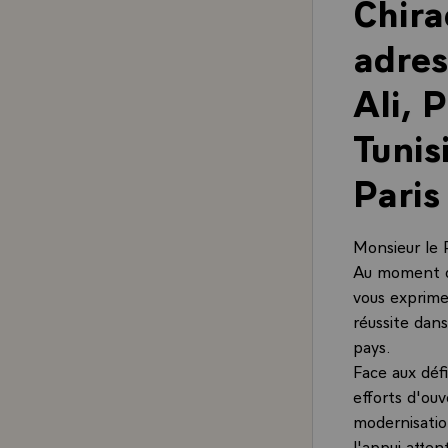
Chira
adres
Ali, 
Tunis
Paris
Monsieur le 
Au moment où
vous exprime
réussite dan
pays.
Face aux déf
efforts d'ou
modernisatio
l'appui atten