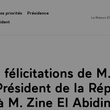
os priorités
Présidence
La Maison É
ident
 félicitations de 
Président de la Ré
à M. Zine El Abidin