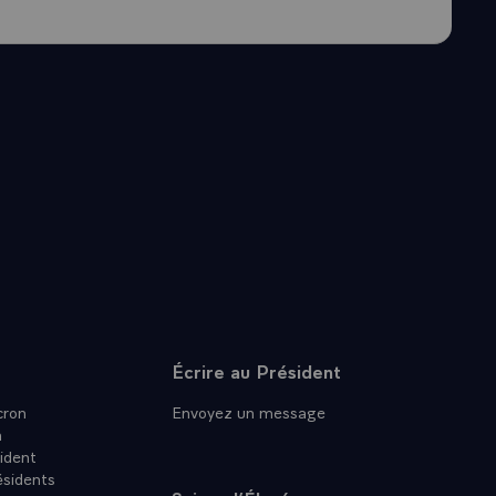
Écrire au Président
ron
Envoyez un message
n
ident
ésidents