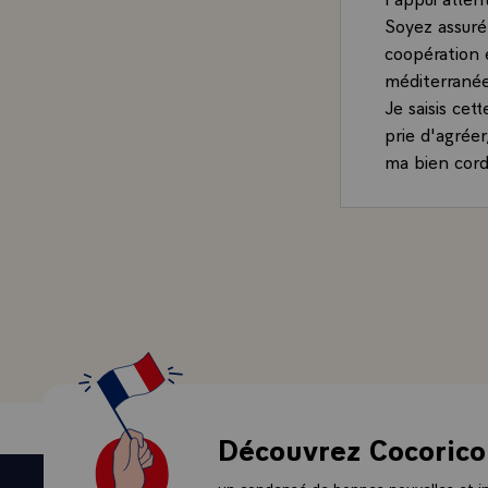
Soyez assur
coopération 
méditerranée
Je saisis ce
prie d'agrée
ma bien cordi
Découvrez Cocorico
un condensé de bonnes nouvelles et ini