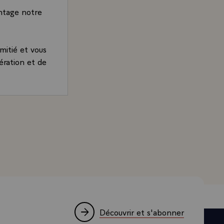
ntage notre
mitié et vous
ération et de
ques Chirac, Président de la République, adressée à M. Zi
Découvrir et s'abonner