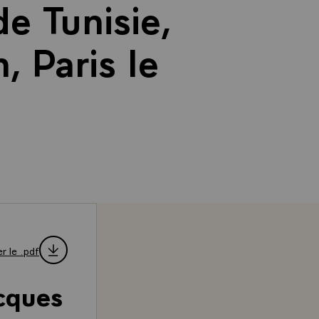
e Tunisie,
, Paris le
r le .pdf
acques