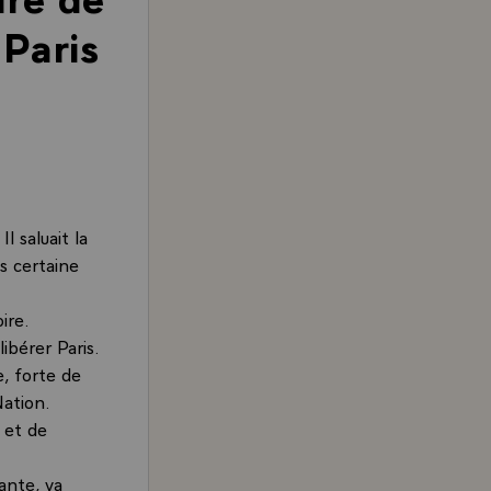
 Paris
l saluait la
us certaine
ire.
ibérer Paris.
e, forte de
Nation.
 et de
sante, va