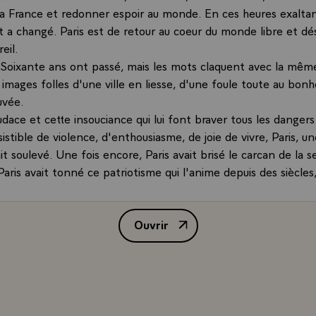
la France et redonner espoir au monde. En ces heures exalta
t a changé. Paris est de retour au coeur du monde libre et dé
eil.
 ! Soixante ans ont passé, mais les mots claquent avec la mêm
s images folles d'une ville en liesse, d'une foule toute au bonh
uvée.
dace et cette insouciance qui lui font braver tous les danger
istible de violence, d'enthousiasme, de joie de vivre, Paris, un
it soulevé. Une fois encore, Paris avait brisé le carcan de la 
Paris avait tonné ce patriotisme qui l'anime depuis des siècles,
ue fois que la liberté est en cause.
 ! et déjà se dessine dans nos mémoires la haute silhouette d
Ouvrir
 vibrante d'allégresse porte des Champs-Elysées jusqu'à Not
Discours de M. Jacques Chirac, P
Parisiennes et les Parisiens venaient à la rencontre du généra
enfin découvrir le visage de celui qui avait incarné la voix de la
ans la nuit de l'occupation. Ils vivaient avec lui ce jour tant a
intact, grâce au concours de tous, résistants, soldats français,
aussi grâce à l'engagement total du peuple de Paris.