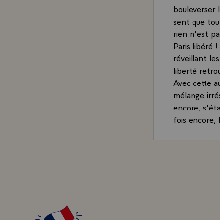
bouleverser 
sent que tou
rien n'est par
Paris libéré
réveillant le
liberté retro
Avec cette au
mélange irrés
encore, s'éta
fois encore, 
s'alarme chaq
Paris libéré
qu'une foule
jour-là, les 
Ils allaient 
l'espérance d
libre. Paris 
alliés, mais 