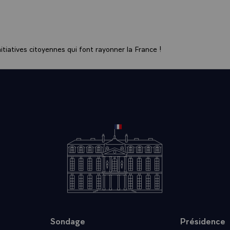
 de Paris, c'est en effet, aux côtés des armées françaises et al
a Résistance et du peuple de Paris.
uin, Paris serre les dents et se prépare. Il s'organise et se mob
tiatives citoyennes qui font rayonner la France !
pelle la population à la grève et multiplie les coups de main
e 15 août, le colonel ROL-TANGUY, chef des FFI. d'Ile-de-Fran
ligence et son patriotisme ardent, l'âme de l'insurrection, en
enne et à toutes les formations régulières qui se trouvent à Pa
NGUY, ce combattant qui, dès 1940, a choisi la clandestinité
ment, lance un "Appel aux barricades" qui enflamme le peuple 
t la mobilisation générale et le début de l'insurrection. Le 22
e s'engage partout.
 de Paris, c'est aussi le résultat d'une volonté politique.
éral de GAULLE, qui a délégué Jacques CHABAN-DELMAS, ce
près des forces insurgées, il faut que la capitale de la France
e, de notre unité, de notre indépendance, soit libérée par les
sa ténacité habituelle, le chef de la France libre obtient des a
Sondage
Présidence
té combattante à entrer dans Paris soit une unité française.