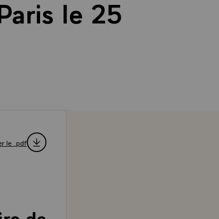
Paris le 25
r le .pdf
ire de