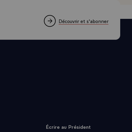
liées, la
Découvrir et s'abonner
ilise. La
 et
ce, qui sera,
 appelle à la
ris. Le 18
 plutôt que
de Paris. Le
 août, le
 grand
, symbole de
 forces de la
lliés que la
Écrire au Président