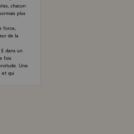
ntes, chacun
sormais plus
e force,
eur de la
s £ dans un
e fois
servitude. Une
 et qui
'un homme
re-Dame. Ce
résident de la République, à l'occasion du 60ème annivers
l de GAULLE.
 France et de
ttendu : Paris
 combattants