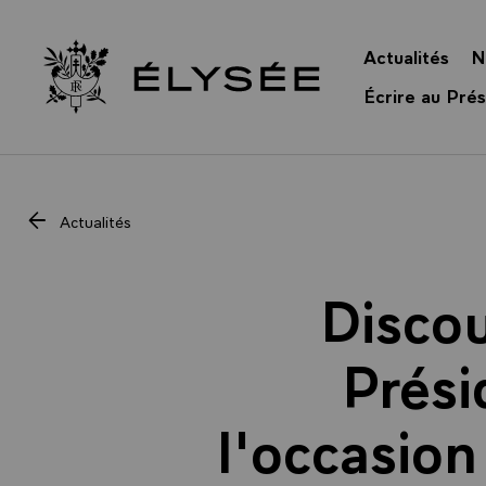
Panneau de gestion des cookies
Actualités
N
Retour à l’accueil Élysée
Écrire au Prés
Actualités
Discou
Prési
l'occasio