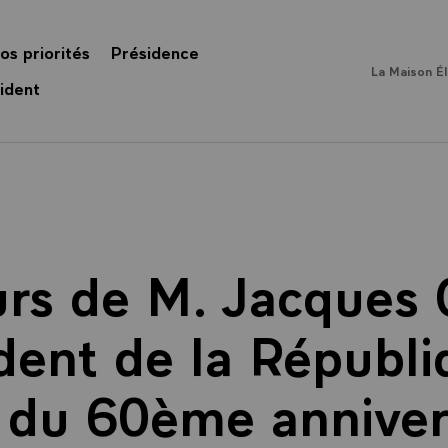
os priorités
Présidence
La Maison É
ident
rs de M. Jacques 
dent de la Républi
n du 60ème annivers