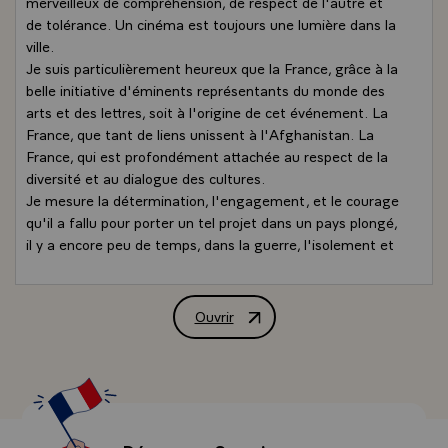
merveilleux de compréhension, de respect de l'autre et
de tolérance. Un cinéma est toujours une lumière dans la
ville.
Je suis particulièrement heureux que la France, grâce à la
belle initiative d'éminents représentants du monde des
arts et des lettres, soit à l'origine de cet événement. La
France, que tant de liens unissent à l'Afghanistan. La
France, qui est profondément attachée au respect de la
diversité et au dialogue des cultures.
Je mesure la détermination, l'engagement, et le courage
qu'il a fallu pour porter un tel projet dans un pays plongé,
il y a encore peu de temps, dans la guerre, l'isolement et
l'intolérance. Aussi, je tiens à rendre un hommage tout
particulier à tous les membres de l'Association " Un
cinéma pour Kaboul ", ainsi qu'à tous ses partenaires
Ouvrir
Message de M. Jacques Chirac, Présiden
afghans, sans lesquels ce projet n'aurait pu voir le jour.
Cette réalisation s'inscrit pleinement dans la logique de
l'action que la communauté internationale et la France
conduisent en Afghanistan. Aider les Afghans, leurs
autorités, et en particulier le Président Karzai, à assurer
l'avenir de leur pays, à bâtir un Etat de droit jouissant de