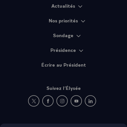
Actualités
Plan du site
Nos priorités
Sondage
Présidence
Écrire au Président
Suivez l’Élysée
Nouvelle fenêtre : rejoignez-nous sur Twitter
Nouvelle fenêtre : rejoignez-nous sur Fac
Nouvelle fenêtre : rejoignez-nous 
Nouvelle fenêtre : rejoigne
Nouvelle fenêtre : 