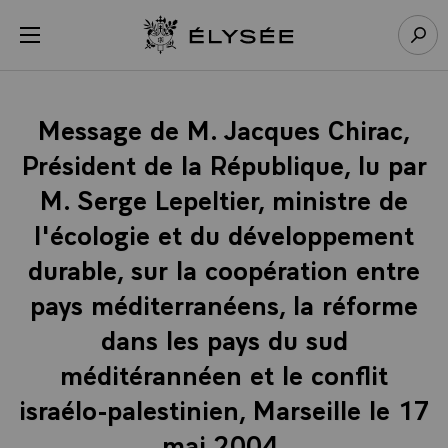
Panneau de gestion des cookies
menu
Retour à l’accueil Élysée
Rech
Message de M. Jacques Chirac,
Président de la République, lu par
M. Serge Lepeltier, ministre de
l'écologie et du développement
durable, sur la coopération entre
pays méditerranéens, la réforme
dans les pays du sud
méditérannéen et le conflit
israélo-palestinien, Marseille le 17
mai 2004.