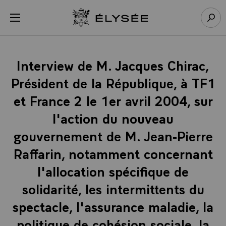
Panneau de gestion des cookies
menu
Retour à l’accueil Élysée
Rech
Interview de M. Jacques Chirac,
Président de la République, à TF1
et France 2 le 1er avril 2004, sur
l'action du nouveau
gouvernement de M. Jean-Pierre
Raffarin, notamment concernant
l'allocation spécifique de
solidarité, les intermittents du
spectacle, l'assurance maladie, la
politique de cohésion sociale, la