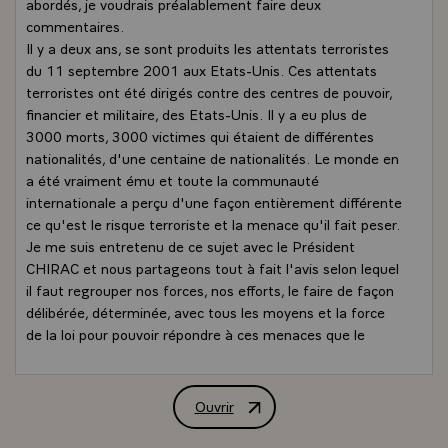
abordés, je voudrais préalablement faire deux
commentaires.
Il y a deux ans, se sont produits les attentats terroristes
du 11 septembre 2001 aux Etats-Unis. Ces attentats
terroristes ont été dirigés contre des centres de pouvoir,
financier et militaire, des Etats-Unis. Il y a eu plus de
3000 morts, 3000 victimes qui étaient de différentes
nationalités, d'une centaine de nationalités. Le monde en
a été vraiment ému et toute la communauté
internationale a perçu d'une façon entièrement différente
ce qu'est le risque terroriste et la menace qu'il fait peser.
Je me suis entretenu de ce sujet avec le Président
CHIRAC et nous partageons tout à fait l'avis selon lequel
il faut regrouper nos forces, nos efforts, le faire de façon
délibérée, déterminée, avec tous les moyens et la force
de la loi pour pouvoir répondre à ces menaces que le
terrorisme fait peser sur nos pays. L'Espagne et la
France savent très bien ce que c'est que d'être victimes,
de subir le terrorisme. Je voudrais renouveler mes
Ouvrir
Point de presse conjoint de MM. Jacque
remerciements à la France pour l'aide qu'elle nous a
apportée dans la lutte anti-terroriste mais nous voudrions