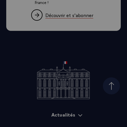
France !
Découvrir et s'abonner
Haut d
Actualités
Plan du site