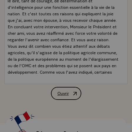
le dire, tant de courage, de détermination et
d'intelligence pour une fonction essentielle à la vie de la
nation. Et c'est toutes ces raisons qui expliquent la joie
que j'ai, avec mon épouse, à vous recevoir chaque année.
En concluant votre intervention, Monsieur le Président et
cher ami, vous avez réaffirmé avec force votre volonté de
regarder l'avenir avec confiance. Et vous avez raison.
Vous avez dit combien vous étiez attentif aux débats
agricoles, qu'il s'agisse de la politique agricole commune,
de la politique européenne au moment de l'élargissement
ou de l'OMC et des problèmes qui se posent aux pays en
développement. Comme vous l'avez indiqué, certaines
évolutions doivent aujourd'hui être prises en compte,
comme le développement des filières de qualité, qui est
sans aucun doute une réponse adaptée à la baisse
Ouvrir
Déclaration de M. Jacques Chirac, Prési
constante des prix des produits de base.
Vous avez aussi rappelé, à juste titre, les relations
difficiles, vous l'avez fait avec toute l'élégance qui
caractérise en général vos propos mais avec toute la
fermeté et la conviction également que cela suppose,
entre les producteurs et la grande distribution. Je