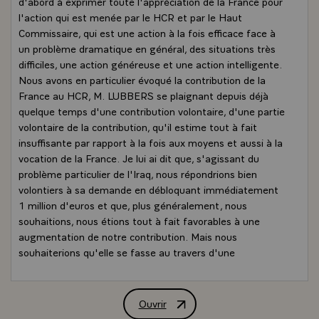
d'abord à exprimer toute l'appréciation de la France pour
l'action qui est menée par le HCR et par le Haut
Commissaire, qui est une action à la fois efficace face à
un problème dramatique en général, des situations très
difficiles, une action généreuse et une action intelligente.
Nous avons en particulier évoqué la contribution de la
France au HCR, M. LUBBERS se plaignant depuis déjà
quelque temps d'une contribution volontaire, d'une partie
volontaire de la contribution, qu'il estime tout à fait
insuffisante par rapport à la fois aux moyens et aussi à la
vocation de la France. Je lui ai dit que, s'agissant du
problème particulier de l'Iraq, nous répondrions bien
volontiers à sa demande en débloquant immédiatement
1 million d'euros et que, plus généralement, nous
souhaitions, nous étions tout à fait favorables à une
augmentation de notre contribution. Mais nous
souhaiterions qu'elle se fasse au travers d'une
augmentation générale des contributions obligatoires
plus que par le biais des contributions volontaires. Nous
avons là un problème de doctrine. Je ne dis pas que nous
Ouvrir
Point de presse conjoint de MM. Jacques
avons raison mais c'est notre position.