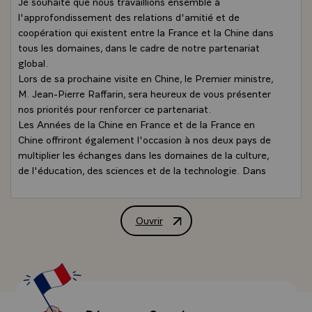
Je souhaite que nous travaillions ensemble à
l'approfondissement des relations d'amitié et de
coopération qui existent entre la France et la Chine dans
tous les domaines, dans le cadre de notre partenariat
global.
Lors de sa prochaine visite en Chine, le Premier ministre,
M. Jean-Pierre Raffarin, sera heureux de vous présenter
nos priorités pour renforcer ce partenariat.
Les Années de la Chine en France et de la France en
Chine offriront également l'occasion à nos deux pays de
multiplier les échanges dans les domaines de la culture,
de l'éducation, des sciences et de la technologie. Dans
cette perspective, je serais particulièrement heureux de
vous recevoir à Paris, en octobre prochain, à l'occasion de
l'inauguration de l'Année de la Chine en France, à la
Ouvrir
Lettre de félicitations de M. Jacques C
préparation de laquelle j'accorde la plus grande attention.
En espérant avoir le plaisir de vous accueillir en France, je
vous prie d'agréer, Monsieur le Président, l'expression de
ma haute considération.