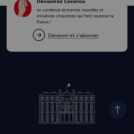
Découvrez Cocorico
un condensé de bonnes nouvelles et
initiatives citoyennes qui font rayonner la
France !
Découvrir et s'abonner
Haut d