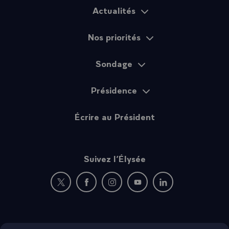
Actualités
Plan du site
Nos priorités
Sondage
Présidence
Écrire au Président
Suivez l’Élysée
Nouvelle fenêtre : rejoignez-nous sur Twitter
Nouvelle fenêtre : rejoignez-nous sur Fac
Nouvelle fenêtre : rejoignez-nous 
Nouvelle fenêtre : rejoigne
Nouvelle fenêtre : 