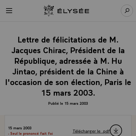
Panneau de gestion des cookies
menu
Retour à l’accueil Élysée
Rech
Lettre de félicitations de M.
Jacques Chirac, Président de la
République, adressée à M. Hu
Jintao, président de la Chine à
l'occasion de son élection, Paris le
15 mars 2003.
Publié le 15 mars 2003
15 mars 2003
Télécharger le .pdf
- Seul le prononcé fait foi