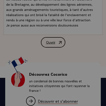
de la Bretagne, au développement des lignes aériennes,
aux grands aménagements touristiques, à tant d'autres
réalisations qui ont brisé la fatalité de l'enclavement et
rendu à une région ou à une ville leur force d'attraction.
Je pense aussi aux reconversions douloureuses
auxquelles la France a été confrontée, dans les
charbonnages, la sidérurgie, les chantiers navals ou le
textile.
Ouvrir
Déclaration de M. Jacques Chirac, Prési
Je pense enfin au soutien de l'activité dans les espaces
ruraux ou en zone de montagne.
Avec le recul de ces quarante années, nous mesurons
l'apport essentiel de la DATAR, ainsi que des
administrations et des collectivités qui ont relayé son
action. Nous comprenons aussi la nécessité de renouveler
Découvrez Cocorico
ses approches. Les tables rondes d'aujourd'hui le
un condensé de bonnes nouvelles et
montrent bien : les défis de l'aménagement du territoire
initiatives citoyennes qui font rayonner la
se sont profondément renouvelés.
France !
Il faut certes continuer à lutter contre les inégalités
territoriales : les effets de la désertification et du
Découvrir et s'abonner
vieillissement démographique n'ont pas fini de se faire