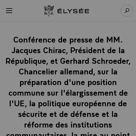
Panneau de gestion des cookies
menu
Retour à l’accueil Élysée
Rech
Conférence de presse de MM.
Jacques Chirac, Président de la
République, et Gerhard Schroeder,
Chancelier allemand, sur la
préparation d'une position
commune sur l'élargissement de
l'UE, la politique européenne de
sécurite et de défense et la
réforme des institutions
communautaires, la mise au point