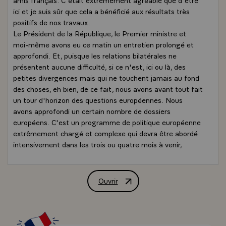
ici et je suis sûr que cela a bénéficié aux résultats très
positifs de nos travaux.
Le Président de la République, le Premier ministre et
moi-même avons eu ce matin un entretien prolongé et
approfondi. Et, puisque les relations bilatérales ne
présentent aucune difficulté, si ce n'est, ici ou là, des
petites divergences mais qui ne touchent jamais au fond
des choses, eh bien, de ce fait, nous avons avant tout fait
un tour d'horizon des questions européennes. Nous
avons approfondi un certain nombre de dossiers
européens. C'est un programme de politique européenne
extrêmement chargé et complexe qui devra être abordé
intensivement dans les trois ou quatre mois à venir,
notamment parce que des décisions historiques seront
prises en Europe et pour l'Europe. Des décisions
historiques, parce que, d'une part, il s'agit de
Ouvrir
Conférence de presse de MM. Jacques Ch
l'élargissement et, d'autre part, il s'agit d'un nécessaire
approfondissement de l'intégration européenne qui doit
aller de pair.
Nous sommes convaincus que cela ne pourra réussir, et