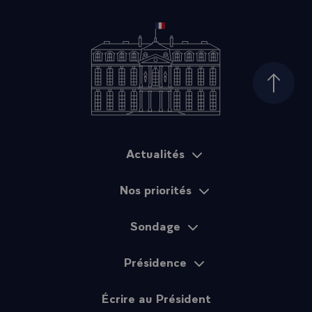
Haut d
Actualités
Plan du site
Nos priorités
Sondage
Présidence
Écrire au Président