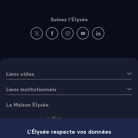
Suivez l’Élysée
Nouvelle fenêtre : rejoignez-nous sur Twitter
Nouvelle fenêtre : rejoignez-nous sur Fac
Nouvelle fenêtre : rejoignez-nous 
Nouvelle fenêtre : rejoigne
Nouvelle fenêtre : 
Liens utiles
Liens institutionnels
La Maison Élysée
L’Élysée respecte vos données