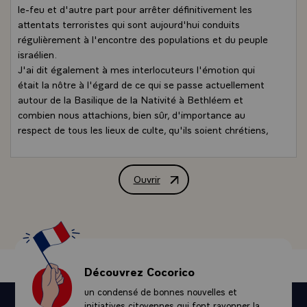
le-feu et d'autre part pour arrêter définitivement les
attentats terroristes qui sont aujourd'hui conduits
régulièrement à l'encontre des populations et du peuple
israélien.
J'ai dit également à mes interlocuteurs l'émotion qui
était la nôtre à l'égard de ce qui se passe actuellement
autour de la Basilique de la Nativité à Bethléem et
combien nous attachions, bien sûr, d'importance au
respect de tous les lieux de culte, qu'ils soient chrétiens,
juifs ou musulmans.
A chacun, j'ai exprimé ma conviction qu'il n'y avait pas
d'autre voie que la paix. Qu'Israël, je l'ai déjà dit, ne
Ouvrir
Déclaration à la presse de M. Jacques C
trouverait pas sa sécurité par la force, pas plus que les
Palestiniens ne trouveront la garantie de leurs droits par
le terrorisme. Que le peuple israélien et le peuple
palestinien, par leur histoire, par leur géographie, ne
trouveraient la solution à ce problème que dans la paix,
étaient condamnés non pas à la guerre mais à la paix.
Découvrez Cocorico
Je le dis très fortement : il faut cesser cette violence. Ce
un condensé de bonnes nouvelles et
n'est pas une solution politique. Seul le retour à la
initiatives citoyennes qui font rayonner la