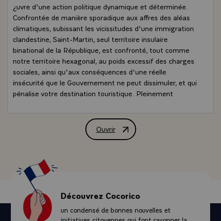
¿uvre d'une action politique dynamique et déterminée.
Confrontée de manière sporadique aux affres des aléas
climatiques, subissant les vicissitudes d'une immigration
clandestine, Saint-Martin, seul territoire insulaire
binational de la République, est confronté, tout comme
notre territoire hexagonal, au poids excessif des charges
sociales, ainsi qu'aux conséquences d'une réelle
insécurité que le Gouvernement ne peut dissimuler, et qui
pénalise votre destination touristique. Pleinement
intégrée à l'espace communautaire européen, la partie
française de votre île n'est pourtant pas en mesure de
rivaliser avec la partie sous souveraineté hollandaise, et le
Ouvrir
Lettre de M. Jacques Chirac, Président 
partage de l'île accentue vos problèmes.
Je m'engage donc à agir sans naïveté sur les dossiers de
Saint-Martin, et entend vous rassembler autour d'un
projet moderne et ambitieux. Saint Martin doit bénéficier
au sein de la loi programme de 15 ans sur l'égalité
économique que j'entends présenter au Parlement en
Découvrez Cocorico
2002, d'un volet spécifique prenant en compte vos
un condensé de bonnes nouvelles et
spécificités administratives, fiscales, sociales mais aussi
initiatives citoyennes qui font rayonner la