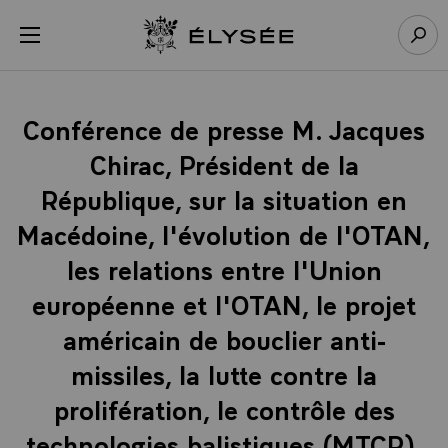
Panneau de gestion des cookies
menu
Retour à l’accueil Élysée
Rech
Conférence de presse M. Jacques
Chirac, Président de la
République, sur la situation en
Macédoine, l'évolution de l'OTAN,
les relations entre l'Union
européenne et l'OTAN, le projet
américain de bouclier anti-
missiles, la lutte contre la
prolifération, le contrôle des
technologies balistiques (MTCR),