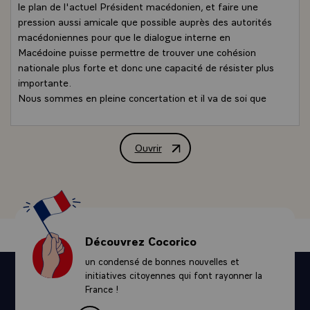
le plan de l'actuel Président macédonien, et faire une
pression aussi amicale que possible auprès des autorités
macédoniennes pour que le dialogue interne en
Macédoine puisse permettre de trouver une cohésion
nationale plus forte et donc une capacité de résister plus
importante.
Nous sommes en pleine concertation et il va de soi que
nous ne sommes pas allés beaucoup plus loin
publiquement dans cet exercice, sauf à avoir demandé à
M. SOLANA et à M. ROBERTSON d'aller rapidement,
Ouvrir
Conférence de presse M. Jacques Chirac,
ensemble ou séparément, mais de façon totalement
concertée, à Skopje.
Nous avons également naturellement parlé de l'évolution
de l'Alliance atlantique, qu'il s'agisse de son évolution
interne ou des futurs élargissements. Sur le plan interne,
nous avons évoqué l'émergence d'une Europe de la
Découvrez Cocorico
défense, constaté qu'elle était dans la nature des choses
un condensé de bonnes nouvelles et
et qu'aujourd'hui elle était admise par l'ensemble de nos
initiatives citoyennes qui font rayonner la
correspondants, qu'il s'agisse des Américains ou des
France !
Canadiens ou qu'il s'agisse des Européens, avec une